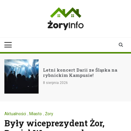
Skip
to
content
zoryinfo.pl
najnowsze
informacje dla
mieszkańców
Żor
Letni koncert Darii ze Śląska na
rybnickim Kampusie!
8 sierpnia 2026
Aktualności
,
Miasto
,
Żory
Były wiceprezydent Żor,