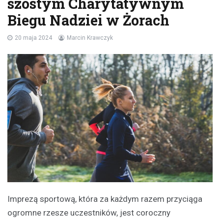
szóstym Charytatywnym
Biegu Nadziei w Żorach
20 maja 2024
Marcin Krawczyk
Imprezą sportową, która za każdym razem przyciąga
ogromne rzesze uczestników, jest coroczny