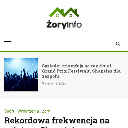
Skip
to
content
zoryinfo.pl
najnowsze
informacje dla
mieszkańców
Żor
Sąsiedzi triumfują po raz drugi!
Grand Prix Festiwalu Shanties dla
zespołu
9 sierpnia 2026
Sport
,
Wydarzenia
,
Żory
Rekordowa frekwencja na