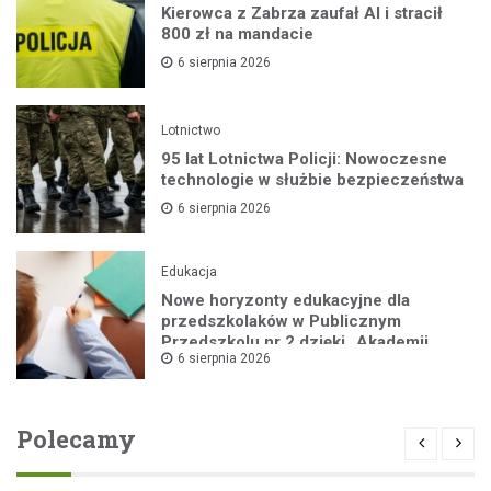
Kierowca z Zabrza zaufał AI i stracił
800 zł na mandacie
6 sierpnia 2026
Lotnictwo
95 lat Lotnictwa Policji: Nowoczesne
technologie w służbie bezpieczeństwa
6 sierpnia 2026
Edukacja
Nowe horyzonty edukacyjne dla
przedszkolaków w Publicznym
Przedszkolu nr 2 dzięki „Akademii
6 sierpnia 2026
Super Przedszkolaka”
Polecamy