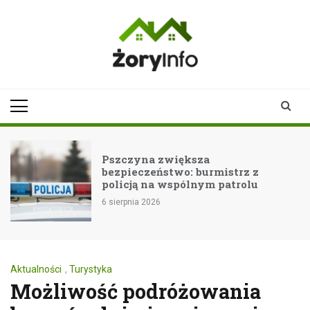
Skip
to
content
zoryinfo.pl
najnowsze
informacje dla
mieszkańców
Żor
Pszczyna zwiększa
bezpieczeństwo: burmistrz z
policją na wspólnym patrolu
6 sierpnia 2026
Aktualności
,
Turystyka
Możliwość podróżowania