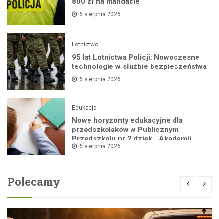
800 zł na mandacie
6 sierpnia 2026
Lotnictwo
95 lat Lotnictwa Policji: Nowoczesne
technologie w służbie bezpieczeństwa
6 sierpnia 2026
Edukacja
Nowe horyzonty edukacyjne dla
przedszkolaków w Publicznym
Przedszkolu nr 2 dzięki „Akademii
6 sierpnia 2026
Super Przedszkolaka”
Polecamy