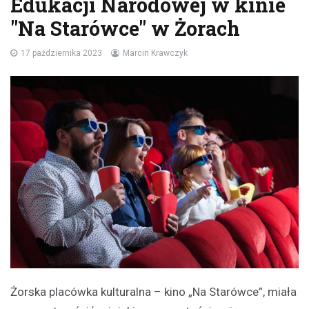
Edukacji Narodowej w kinie
"Na Starówce" w Żorach
17 października 2023
Marcin Krawczyk
Żorska placówka kulturalna – kino „Na Starówce”, miała