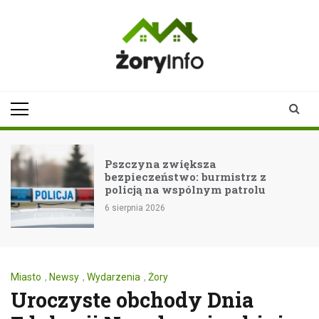
Skip
to
content
zoryinfo.pl
najnowsze
informacje dla
mieszkańców
Żor
Pszczyna zwiększa
bezpieczeństwo: burmistrz z
policją na wspólnym patrolu
6 sierpnia 2026
Miasto
,
Newsy
,
Wydarzenia
,
Żory
Uroczyste obchody Dnia