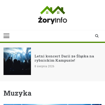
Skip
to
content
zoryinfo.pl
najnowsze
informacje dla
mieszkańców
Żor
Letni koncert Darii ze Śląska na
a
rybnickim Kampusie!
8 sierpnia 2026
Muzyka