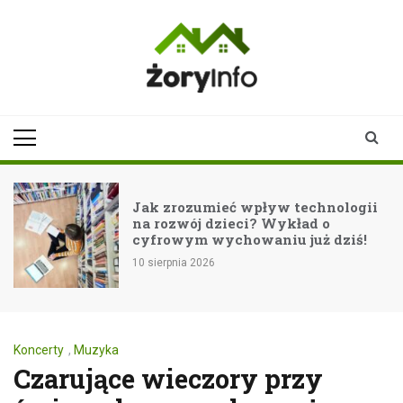
Skip
to
content
zoryinfo.pl
najnowsze
informacje dla
mieszkańców
Żor
 technologii
Festiwal SARI: Rytmy ska
kład o
w sercu Żor!
 już dziś!
10 sierpnia 2026
Koncerty
,
Muzyka
Czarujące wieczory przy