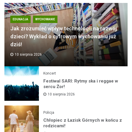
EDUKACJA
WYCHOWANIE
Jak zrozumieć wpływ technologii na rozwój
dzieci? Wykład o cyfrowym wychowaniu już
dziś!
10 sierpnia 2026
Koncert
Festiwal SARI: Rytmy ska i reggae w
sercu Żor!
10 sierpnia 2026
Policja
Chłopiec z Łazisk Górnych w końcu z
rodzicami!