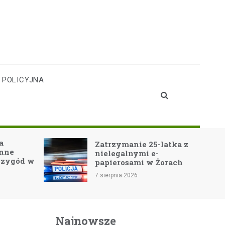
 POLICYJNA
Teatr Cordis w
-latka z
Jastrzębiu-Zdroju: Arka
-
Noe-GO! oczarowuje
 Żorach
widownię!
7 sierpnia 2026
Najnowsze