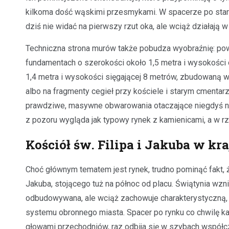
kilkoma dość wąskimi przesmykami. W spacerze po starów
dziś nie widać na pierwszy rzut oka, ale wciąż działają 
Techniczna strona murów także pobudza wyobraźnię: pow
fundamentach o szerokości około 1,5 metra i wysokości 
1,4 metra i wysokości sięgającej 8 metrów, zbudowaną w 
albo na fragmenty cegieł przy kościele i starym cmenta
prawdziwe, masywne obwarowania otaczające niegdyś niew
z pozoru wygląda jak typowy rynek z kamienicami, a w rz
Kościół św. Filipa i Jakuba w kr
Choć głównym tematem jest rynek, trudno pominąć fakt, ż
Jakuba, stojącego tuż na północ od placu. Świątynia wzn
odbudowywana, ale wciąż zachowuje charakterystyczną,
systemu obronnego miasta. Spacer po rynku co chwilę kad
głowami przechodniów, raz odbija się w szybach współc