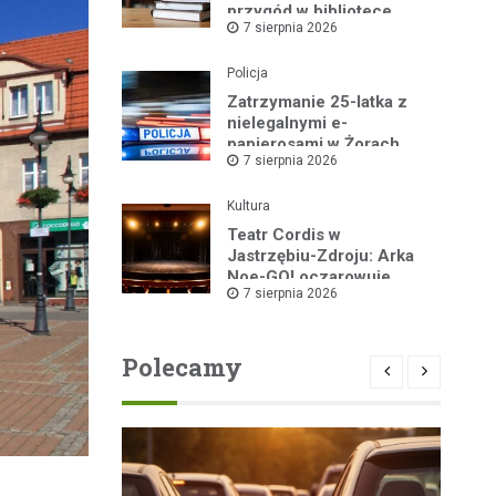
przygód w bibliotece
7 sierpnia 2026
Policja
Zatrzymanie 25-latka z
nielegalnymi e-
papierosami w Żorach
7 sierpnia 2026
Kultura
Teatr Cordis w
Jastrzębiu-Zdroju: Arka
Noe-GO! oczarowuje
7 sierpnia 2026
widownię!
Polecamy