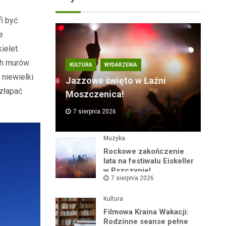
i być
e
ielet.
ch murów
KULTURA
WYDARZENIA
 niewielki
Jazzowe święto w Łaźni
 złapać
Moszczenica!
7 sierpnia 2026
Muzyka
Rockowe zakończenie
lata na festiwalu Eiskeller
w Pszczynie!
7 sierpnia 2026
Kultura
Filmowa Kraina Wakacji:
Rodzinne seanse pełne