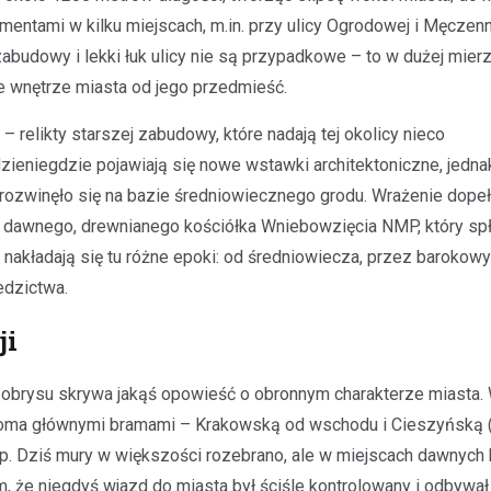
entami w kilku miejscach, m.in. przy ulicy Ogrodowej i Męczen
zabudowy i lekki łuk ulicy nie są przypadkowe – to w dużej mier
 wnętrze miasta od jego przedmieść.
 relikty starszej zabudowy, które nadają tej okolicy nieco
zieniegdzie pojawiają się nowe wstawki architektoniczne, jedna
rozwinęło się na bazie średniowiecznego grodu. Wrażenie dopeł
dawnego, drewnianego kościółka Wniebowzięcia NMP, który sp
 nakładają się tu różne epoki: od średniowiecza, przez barokowy
edzictwa.
ji
j obrysu skrywa jakąś opowieść o obronnym charakterze miasta.
woma głównymi bramami – Krakowską od wschodu i Cieszyńską 
ęp. Dziś mury w większości rozebrano, ale w miejscach dawnych 
m, że niegdyś wjazd do miasta był ściśle kontrolowany i odbywał