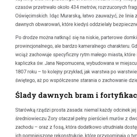
czasów przetrwało około 434 metrów, rozrzuconych fragm
Oświęcimskich. Idąc Murarską, łatwo zauważyć, że linia 
dawnych obwarowań, które kiedyś oddzielały bezpieczne
Po drodze można natknąć się na niskie, parterowe domki –
prowincjonalnego, ale bardzo kameralnego charakteru. Gd
wciąż zachowuje specyficzny rytm małego miasta, które 
kapliczka św. Jana Nepomucena, wybudowana w miejscu 
1807 roku – to kolejny przykład, jak warstwa po warstwie
świętego, aż po współczesne starania o zachowanie dzi
Ślady dawnych bram i fortyfikac
Starówką rządzi prosta zasada: niemal każdy odcinek je
średniowieczu Żory otaczał pełny pierścień murów z d
zachodu – oraz z fosą, która dodatkowo utrudniała dost
ich pomniejszone rekonstrukcje, które przypominają o ty