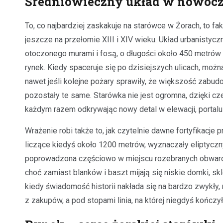
Średniowieczny układ w nowoc
To, co najbardziej zaskakuje na starówce w Żorach, to fa
jeszcze na przełomie XIII i XIV wieku. Układ urbanistyc
otoczonego murami i fosą, o długości około 450 metrów 
rynek. Kiedy spaceruje się po dzisiejszych ulicach, możn
nawet jeśli kolejne pożary sprawiły, że większość zabudo
pozostały te same. Starówka nie jest ogromna, dzięki cz
każdym razem odkrywając nowy detal w elewacji, portalu 
Wrażenie robi także to, jak czytelnie dawne fortyfikacje
liczące kiedyś około 1200 metrów, wyznaczały eliptyczny
poprowadzona częściowo w miejscu rozebranych obwarowa
choć zamiast blanków i baszt mijają się niskie domki, sk
kiedy świadomość historii nakłada się na bardzo zwykły,
z zakupów, a pod stopami linia, na której niegdyś kończył