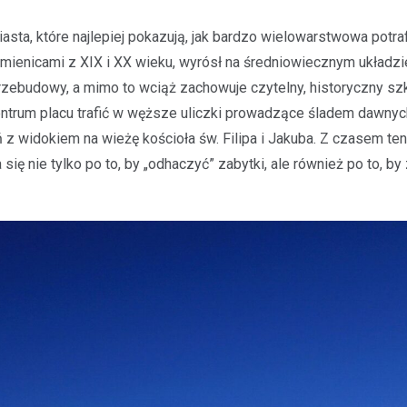
sta, które najlepiej pokazują, jak bardzo wielowarstwowa potraf
amienicami z XIX i XX wieku, wyrósł na średniowiecznym układzi
przebudowy, a mimo to wciąż zachowuje czytelny, historyczny szk
entrum placu trafić w węższe uliczki prowadzące śladem dawny
z widokiem na wieżę kościoła św. Filipa i Jakuba. Z czasem ten
ię nie tylko po to, by „odhaczyć” zabytki, ale również po to, by