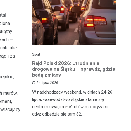
stał
ciona
okątny
yzach –
unki ulic
Sport
Dzi
rąg i za
enicy:
Rajd Polski 2026: Utrudnienia
Os
e sezonu
drogowe na Śląsku – sprawdź, gdzie
p
będą zmiany
dz
iejskie,
24 lipca 2026
y
W nadchodzący weekend, w dniach 24-26
Uw
ch murów,
tniczyć w
lipca, województwo śląskie stanie się
po
oment,
zakończyło
centrum uwagi miłośników motoryzacji,
po
 wracający
oszczenica.
gdyż odbędzie się tam 82.…
Mi