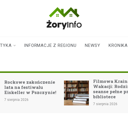
zoryinfo.pl
najnowsze
informacje dla
mieszkańców
STYKA
INFORMACJE Z REGIONU
NEWSY
KRONIKA
Żor
Filmowa Kraina
Zatrzymanie 25
Wakacji: Rodzinne
nielegalnymi e
seanse pełne przygód w
papierosami w
bibliotece
7 sierpnia 2026
7 sierpnia 2026