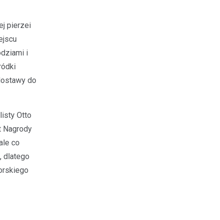
j pierzei
ejscu
dziami i
ródki
 dostawy do
listy Otto
t Nagrody
ale co
, dlatego
żorskiego