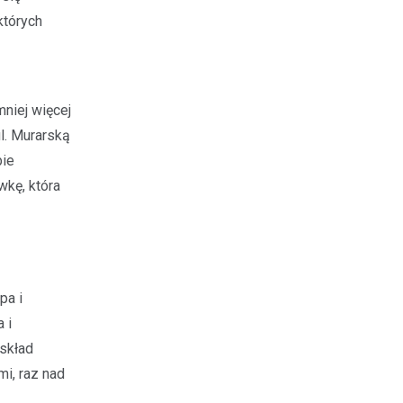
których
niej więcej
l. Murarską
bie
wkę, która
pa i
 i
skład
mi, raz nad