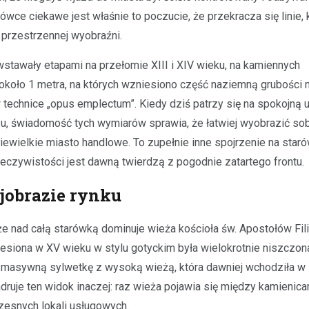
ce ciekawe jest właśnie to poczucie, że przekracza się linie, 
w przestrzennej wyobraźni.
stawały etapami na przełomie XIII i XIV wieku, na kamiennych
około 1 metra, na których wzniesiono część naziemną grubości m
technice „opus emplectum”. Kiedy dziś patrzy się na spokojną u
rzu, świadomość tych wymiarów sprawia, że łatwiej wyobrazić so
ielkie miasto handlowe. To zupełnie inne spojrzenie na staró
eczywistości jest dawną twierdzą z pogodnie zatartego frontu.
ajobrazie rynku
e nad całą starówką dominuje wieża kościoła św. Apostołów Fili
iesiona w XV wieku w stylu gotyckim była wielokrotnie niszczona
 masywną sylwetkę z wysoką wieżą, która dawniej wchodziła w 
ruje ten widok inaczej: raz wieża pojawia się między kamienica
zesnych lokali usługowych.