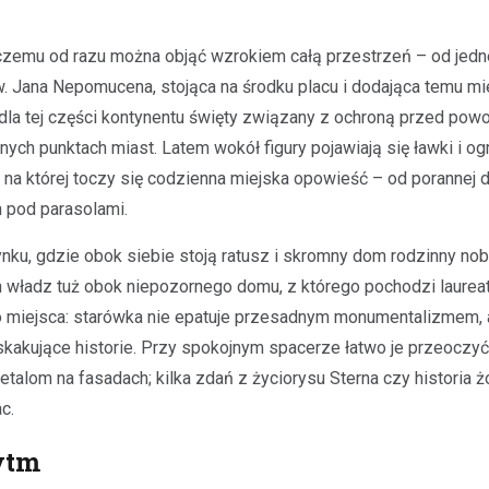
 czemu od razu można objąć wzrokiem całą przestrzeń – od jedne
w. Jana Nepomucena, stojąca na środku placu i dodająca temu mi
la tej części kontynentu święty związany z ochroną przed powo
ych punktach miast. Latem wokół figury pojawiają się ławki i og
 na której toczy się codzienna miejska opowieść – od porannej
h pod parasolami.
ynku, gdzie obok siebie stoją ratusz i skromny dom rodzinny nob
ch władz tuż obok niepozornego domu, z którego pochodzi laurea
go miejsca: starówka nie epatuje przesadnym monumentalizmem, 
skakujące historie. Przy spokojnym spacerze łatwo je przeoczyć
detalom na fasadach; kilka zdań z życiorysu Sterna czy historia 
c.
ytm