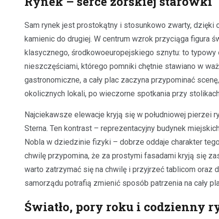
Rynek – serce żorskiej starówki
Sam rynek jest prostokątny i stosunkowo zwarty, dzięki
kamienic do drugiej. W centrum wzrok przyciąga figura ś
klasycznego, środkowoeuropejskiego sznytu: to typowy d
nieszczęściami, którego pomniki chętnie stawiano w ważn
gastronomiczne, a cały plac zaczyna przypominać scenę,
okolicznych lokali, po wieczorne spotkania przy stolikac
Najciekawsze elewacje kryją się w południowej pierzei r
Sterna. Ten kontrast – reprezentacyjny budynek miejski
Nobla w dziedzinie fizyki – dobrze oddaje charakter te
chwilę przypomina, że za prostymi fasadami kryją się za
warto zatrzymać się na chwilę i przyjrzeć tablicom oraz 
samorządu potrafią zmienić sposób patrzenia na cały pla
Światło, pory roku i codzienny r