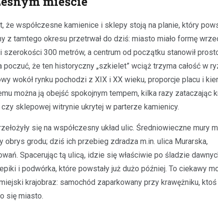
zesnym mieście
kt, że współczesne kamienice i sklepy stoją na planie, który pow
zny z tamtego okresu przetrwał do dziś: miasto miało formę wrze
i szerokości 300 metrów, a centrum od początku stanowił prost
a poczuć, że ten historyczny „szkielet” wciąż trzyma całość w r
wy wokół rynku pochodzi z XIX i XX wieku, proporcje placu i kier
Festyny
emu można ją obejść spokojnym tempem, kilka razy zataczając k
Festyn rodzinny w Moszcz
czy sklepowej witrynie ukrytej w parterze kamienicy.
emocjonujące zakończeni
z nagrodami i atrakcjami
 przełożyły się na współczesny układ ulic. Średniowieczne mury m
30 czerwca 2026
 obrys grodu; dziś ich przebieg zdradza m.in. ulica Murarska,
W minioną niedzielę mieszkańc
ń. Spacerując tą ulicą, idzie się właściwie po śladzie dawny
Moszczenicy mieli okazję uczes
lepiki i podwórka, które powstały już dużo później. To ciekawy m
niezwykłym wydarzeniu, które 
 miejski krajobraz: samochód zaparkowany przy krawężniku, ktoś
sezon sportowy w UKS Orzeł M
o się miasto.
Festyn…