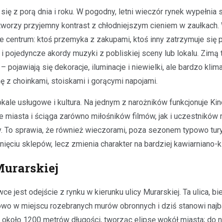
ię z porą dnia i roku. W pogodny, letni wieczór rynek wypełnia 
 i tworzy przyjemny kontrast z chłodniejszym cieniem w zaułkach
ące centrum: ktoś przemyka z zakupami, ktoś inny zatrzymuje się 
i pojedyncze akordy muzyki z pobliskiej sceny lub lokalu. Zimą
 pojawiają się dekoracje, iluminacje i niewielki, ale bardzo klim
ę z choinkami, stoiskami i gorącymi napojami.
okale usługowe i kultura. Na jednym z narożników funkcjonuje Kin
ie miasta i ściąga zarówno miłośników filmów, jak i uczestników
. To sprawia, że również wieczorami, poza sezonem typowo tur
ięciu sklepów, lecz zmienia charakter na bardziej kawiarniano-k
Murarskiej
jest odejście z rynku w kierunku ulicy Murarskiej. Ta ulica, b
o w miejscu rozebranych murów obronnych i dziś stanowi najb
y około 1200 metrów długości, tworząc elipsę wokół miasta; do 