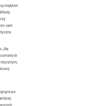
się miękkim
. Wtedy
przy
 ten sam
atyczny
o „Na
 rozmaitych
ystycznym,
inowy.
iegnąca po
ardziej
naszych