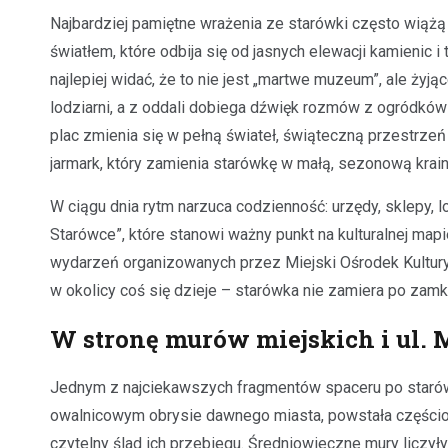
Najbardziej pamiętne wrażenia ze starówki często wiążą s
światłem, które odbija się od jasnych elewacji kamienic
najlepiej widać, że to nie jest „martwe muzeum”, ale żyj
lodziarni, a z oddali dobiega dźwięk rozmów z ogródków 
plac zmienia się w pełną świateł, świąteczną przestrzeń –
jarmark, który zamienia starówkę w małą, sezonową krain
W ciągu dnia rytm narzuca codzienność: urzędy, sklepy, l
Starówce”, które stanowi ważny punkt na kulturalnej map
wydarzeń organizowanych przez Miejski Ośrodek Kultury
w okolicy coś się dzieje – starówka nie zamiera po zamkn
W stronę murów miejskich i ul. 
Jednym z najciekawszych fragmentów spaceru po starówce 
owalnicowym obrysie dawnego miasta, powstała częściow
czytelny ślad ich przebiegu. Średniowieczne mury liczył