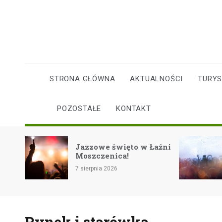
Skip
to
content
STRONA GŁÓWNA
AKTUALNOŚCI
TURY
POZOSTAŁE
KONTAKT
Rockowe zakończenie
aźni
lata na festiwalu
Eiskeller w Pszczynie!
7 sierpnia 2026
Rynek i starówka