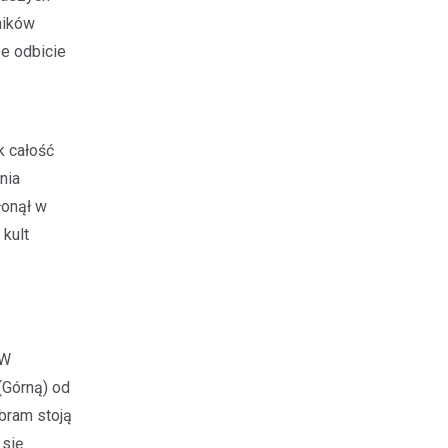
ników
ze odbicie
k całość
nia
łonął w
 kult
 W
(Górną) od
bram stoją
 się