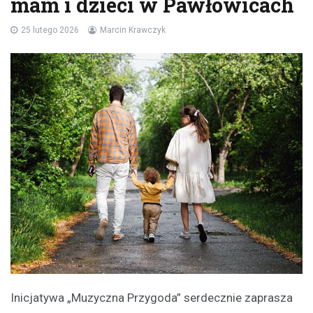
mam i dzieci w Pawłowicach
25 lutego 2026
Marcin Krawczyk
Inicjatywa „Muzyczna Przygoda” serdecznie zaprasza