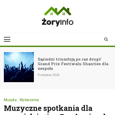
Skip
to
content
zoryinfo.pl
najnowsze
informacje dla
mieszkańców
Żor
Sąsiedzi triumfują po raz drugi!
Grand Prix Festiwalu Shanties dla
zespołu
9 sierpnia 2026
Muzyka
,
Wydarzenia
Muzyczne spotkania dla