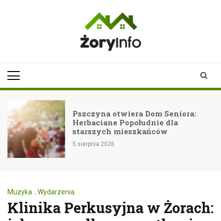
Skip
to
content
zoryinfo.pl
najnowsze
informacje dla
mieszkańców
Żor
iora:
Pijany kierowca z Rybnika w
a
rękach policji
5 sierpnia 2026
Muzyka
,
Wydarzenia
Klinika Perkusyjna w Żorach: