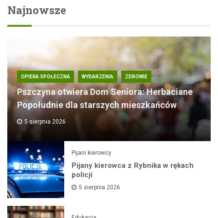
Najnowsze
OPIEKA SPOŁECZNA
WYDARZENIA
ZDROWIE
Pszczyna otwiera Dom Seniora: Herbaciane
Popołudnie dla starszych mieszkańców
5 sierpnia 2026
Pijani kierowcy
Pijany kierowca z Rybnika w rękach
policji
5 sierpnia 2026
Edukacja