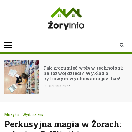
Skip
to
content
zoryinfo.pl
najnowsze
informacje dla
mieszkańców
Żor
Jak zrozumieć wpływ technologii
na rozwój dzieci? Wykład o
ć
cyfrowym wychowaniu już dziś!
10 sierpnia 2026
Muzyka
,
Wydarzenia
Perkusyjna magia w Żorach: