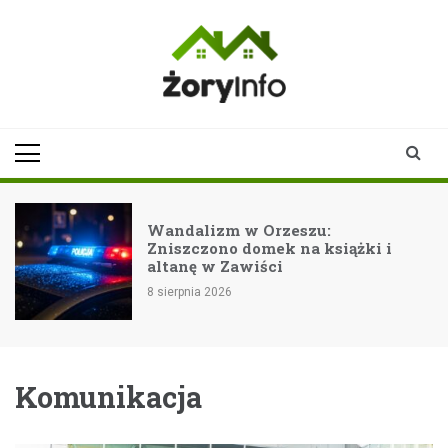
Skip
to
content
zoryinfo.pl
najnowsze
informacje dla
mieszkańców
Żor
Wandalizm w Orzeszu:
Zniszczono domek na książki i
altanę w Zawiści
8 sierpnia 2026
Komunikacja