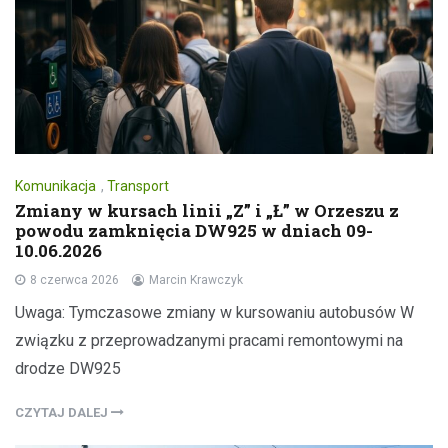
Komunikacja
,
Transport
Zmiany w kursach linii „Z” i „Ł” w Orzeszu z
powodu zamknięcia DW925 w dniach 09-
10.06.2026
8 czerwca 2026
Marcin Krawczyk
Uwaga: Tymczasowe zmiany w kursowaniu autobusów W
związku z przeprowadzanymi pracami remontowymi na
drodze DW925
CZYTAJ DALEJ