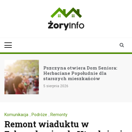
Skip
to
content
zoryinfo.pl
najnowsze
informacje dla
mieszkańców
Żor
Pszczyna otwiera Dom Seniora:
Herbaciane Popołudnie dla
starszych mieszkańców
5 sierpnia 2026
Komunikacja
,
Podróże
,
Remonty
Remont wiaduktu w