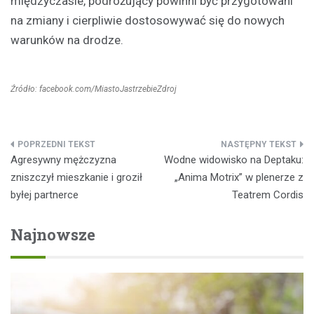
międzyczasie, podróżujący powinni być przygotowani
na zmiany i cierpliwie dostosowywać się do nowych
warunków na drodze.
Źródło: facebook.com/MiastoJastrzebieZdroj
Nawigacja
Agresywny mężczyzna
Wodne widowisko na Deptaku:
wpisu
zniszczył mieszkanie i groził
„Anima Motrix” w plenerze z
byłej partnerce
Teatrem Cordis
Najnowsze