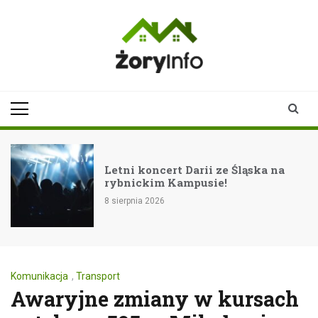
Skip
to
content
zoryinfo.pl
najnowsze
informacje dla
mieszkańców
Żor
Letni koncert Darii ze Śląska na
rybnickim Kampusie!
8 sierpnia 2026
Komunikacja
,
Transport
Awaryjne zmiany w kursach