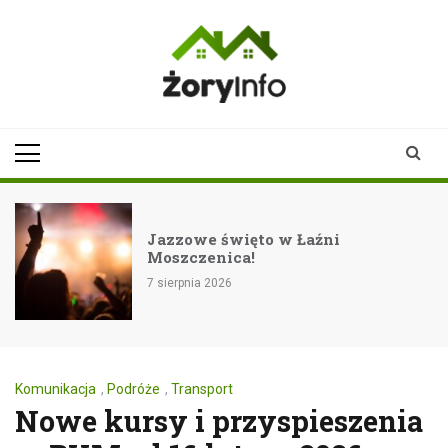
Skip
to
content
zoryinfo.pl
najnowsze
informacje dla
mieszkańców
Żor
Jazzowe święto w Łaźni
Moszczenica!
7 sierpnia 2026
Komunikacja
,
Podróże
,
Transport
Nowe kursy i przyspieszenia