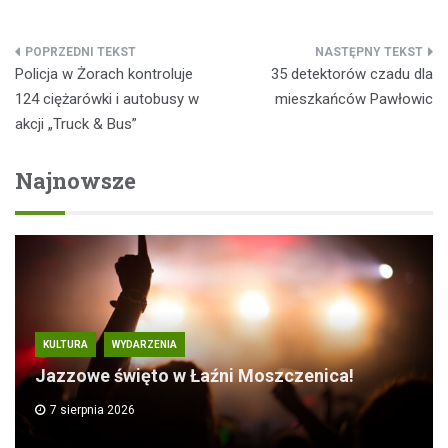
Nawigacja
Policja w Żorach kontroluje
35 detektorów czadu dla
wpisu
124 ciężarówki i autobusy w
mieszkańców Pawłowic
akcji „Truck & Bus”
Najnowsze
KULTURA
WYDARZENIA
Jazzowe święto w Łaźni Moszczenica!
7 sierpnia 2026