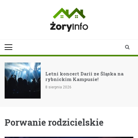
Skip
to
content
zoryinfo.pl
najnowsze
informacje dla
mieszkańców
Żor
Letni koncert Darii ze Śląska na
rybnickim Kampusie!
8 sierpnia 2026
Porwanie rodzicielskie