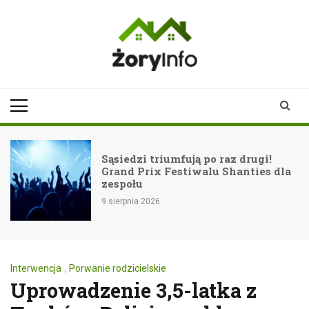
Skip
to
content
zoryinfo.pl
najnowsze
informacje dla
mieszkańców
Żor
Sąsiedzi triumfują po raz drugi!
Grand Prix Festiwalu Shanties dla
zespołu
9 sierpnia 2026
Interwencja
,
Porwanie rodzicielskie
Uprowadzenie 3,5-latka z