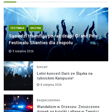
FESTIWALE
MUZYKA
Sąsiedzi triumfują po raz drugi! Grand Prix
Festiwalu Shanties dla zespołu
9 sierpnia 2026
Koncert
Letni koncert Darii ze Śląska na
rybnickim Kampusie!
8 sierpnia 2026
Bezpieczeństwo
Wandalizm w Orzeszu: Zniszczono
domek na książki i altanę w Zawiści