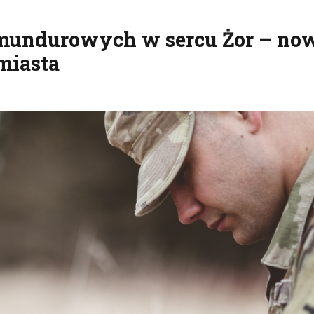
 mundurowych w sercu Żor – no
 miasta