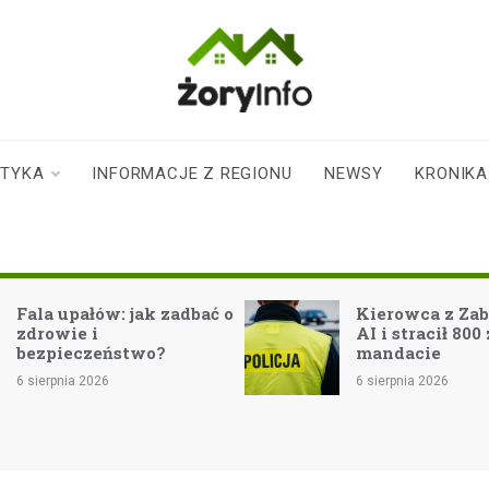
zoryinfo.pl
najnowsze
informacje dla
mieszkańców
STYKA
INFORMACJE Z REGIONU
NEWSY
KRONIKA
Żor
Fala upałów: jak zadbać o
Kierowca z Zab
zdrowie i
AI i stracił 800 
bezpieczeństwo?
mandacie
6 sierpnia 2026
6 sierpnia 2026