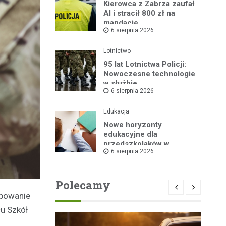
Kierowca z Zabrza zaufał
AI i stracił 800 zł na
mandacie
6 sierpnia 2026
Lotnictwo
95 lat Lotnictwa Policji:
Nowoczesne technologie
w służbie
6 sierpnia 2026
bezpieczeństwa
Edukacja
Nowe horyzonty
edukacyjne dla
przedszkolaków w
6 sierpnia 2026
Publicznym Przedszkolu
nr 2 dzięki „Akademii
Super Przedszkolaka”
Polecamy
lubowanie
u Szkół