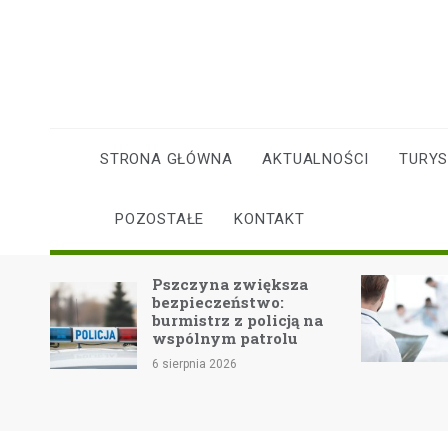
Skip
to
content
STRONA GŁÓWNA
AKTUALNOŚCI
TURY
POZOSTAŁE
KONTAKT
Dom
Pszczyna zwiększa
e
bezpieczeństwo:
burmistrz z policją na
ńców
wspólnym patrolu
6 sierpnia 2026