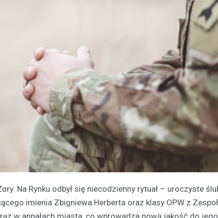
 Żory. Na Rynku odbył się niecodzienny rytuał – uroczyste ś
ącego imienia Zbigniewa Herberta oraz klasy OPW z Zespoł
 raz w annałach miasta, co wprowadza nową jakość do jego