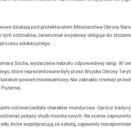
kowe działają pod protektoratem Ministerstwa Obrony Nar
tych oddziałów, ceremoniał wojskowy obliguje do złożeni
ć procesu edukacyjnego.
emara Socha, wydarzenie nabrało odpowiedniej rangi. W ce
Festyny
kiego, które reprezentowane były przez Wojska Obrony Teryto
Festyn rodzinny w Moszcz
emocjonujące zakończeni
i batalion powietrznodesantowy. Nie zabrakło również przeds
z nagrodami i atrakcjami
 Pożarnej.
30 czerwca 2026
W minioną niedzielę mieszkańc
w pełni odzwierciedlały charakter mundurowy. Oprócz tradycy
Moszczenicy mieli okazję uczes
podziwiać pokazy służb mundurowych. Na scenie zaprezento
niezwykłym wydarzeniu, które 
etki, które współpracują ze szkołą, zapewniły niezapomnia
sezon sportowy w UKS Orzeł M