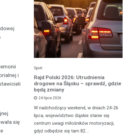
odowej
a
remonii
Sport
Dzi
rialnej i
enicy:
Rajd Polski 2026: Utrudnienia
Os
e sezonu
drogowe na Śląsku – sprawdź, gdzie
p
tawicieli
będą zmiany
dz
24 lipca 2026
y
W nadchodzący weekend, w dniach 24-26
Uw
jnej
tniczyć w
lipca, województwo śląskie stanie się
po
wała się
zakończyło
centrum uwagi miłośników motoryzacji,
po
ne
oszczenica.
gdyż odbędzie się tam 82.…
Mi