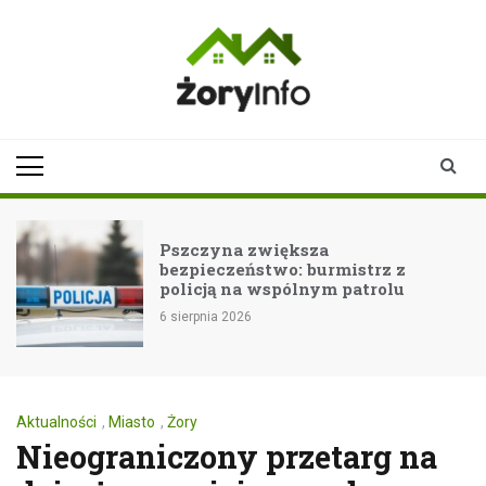
Skip
to
content
zoryinfo.pl
najnowsze
informacje dla
mieszkańców
Żor
Pszczyna zwiększa
bezpieczeństwo: burmistrz z
policją na wspólnym patrolu
6 sierpnia 2026
Aktualności
,
Miasto
,
Żory
Nieograniczony przetarg na