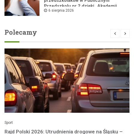
przedszkolaków w Publicznym
Przedszkolu nr 2 dzięki „Akademii
6 sierpnia 2026
Super Przedszkolaka”
Polecamy
Sport
Rajd Polski 2026: Utrudnienia drogowe na Śląsku –