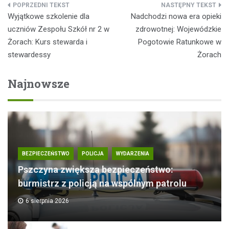
Nawigacja
Wyjątkowe szkolenie dla
Nadchodzi nowa era opieki
wpisu
uczniów Zespołu Szkół nr 2 w
zdrowotnej: Wojewódzkie
Żorach: Kurs stewarda i
Pogotowie Ratunkowe w
stewardessy
Żorach
Najnowsze
BEZPIECZEŃSTWO
POLICJA
WYDARZENIA
Pszczyna zwiększa bezpieczeństwo:
burmistrz z policją na wspólnym patrolu
6 sierpnia 2026