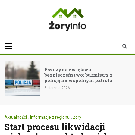
Skip
to
content
zoryinfo.pl
najnowsze
informacje dla
mieszkańców
Żor
Pszczyna zwiększa
bezpieczeństwo: burmistrz z
policją na wspólnym patrolu
6 sierpnia 2026
Aktualności
,
Informacje z regionu
,
Żory
Start procesu likwidacji