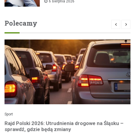
6 sierpnia 2026
Super Przedszkolaka”
Polecamy
Sport
Rajd Polski 2026: Utrudnienia drogowe na Śląsku –
sprawdź, gdzie będą zmiany