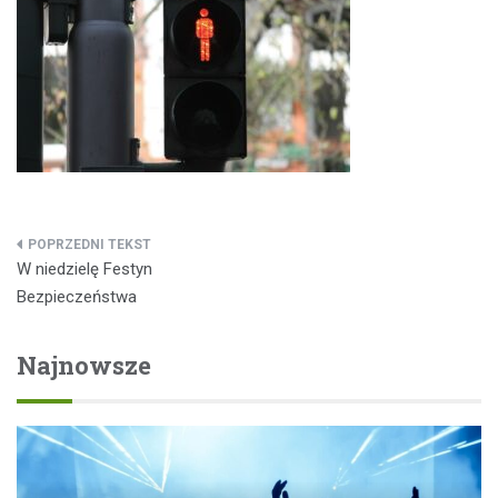
Nawigacja
W niedzielę Festyn
wpisu
Bezpieczeństwa
Najnowsze