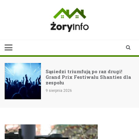
Skip
to
content
zoryinfo.pl
najnowsze
informacje dla
mieszkańców
Żor
Sąsiedzi triumfują po raz drugi!
Grand Prix Festiwalu Shanties dla
zespołu
9 sierpnia 2026