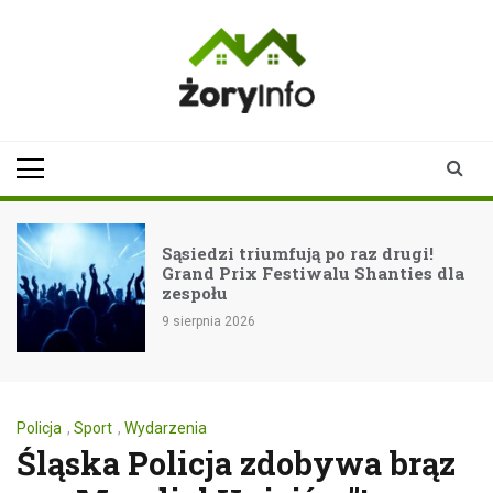
Skip
to
content
zoryinfo.pl
najnowsze
informacje dla
mieszkańców
Żor
Sąsiedzi triumfują po raz drugi!
Grand Prix Festiwalu Shanties dla
zespołu
9 sierpnia 2026
Policja
,
Sport
,
Wydarzenia
Śląska Policja zdobywa brąz