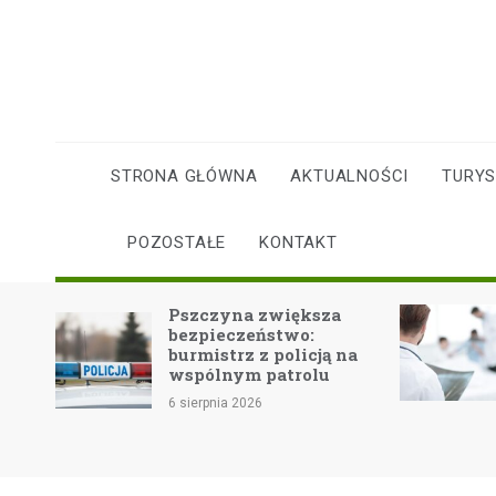
Skip
to
content
STRONA GŁÓWNA
AKTUALNOŚCI
TURY
POZOSTAŁE
KONTAKT
Dom
Pszczyna zwiększa
e
bezpieczeństwo:
burmistrz z policją na
ńców
wspólnym patrolu
6 sierpnia 2026