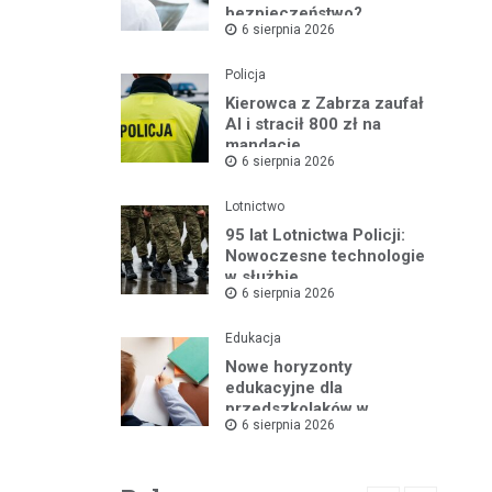
bezpieczeństwo?
6 sierpnia 2026
Policja
Kierowca z Zabrza zaufał
AI i stracił 800 zł na
mandacie
6 sierpnia 2026
Lotnictwo
95 lat Lotnictwa Policji:
Nowoczesne technologie
w służbie
6 sierpnia 2026
bezpieczeństwa
Edukacja
Nowe horyzonty
edukacyjne dla
przedszkolaków w
6 sierpnia 2026
Publicznym Przedszkolu
nr 2 dzięki „Akademii
Super Przedszkolaka”