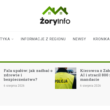
zoryinfo.pl
najnowsze
informacje dla
mieszkańców
STYKA
INFORMACJE Z REGIONU
NEWSY
KRONIKA
Żor
Fala upałów: jak zadbać o
Kierowca z Zab
zdrowie i
AI i stracił 800 
bezpieczeństwo?
mandacie
6 sierpnia 2026
6 sierpnia 2026