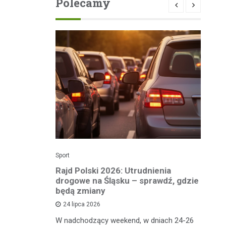
Polecamy
Sport
Dzi
enicy:
Rajd Polski 2026: Utrudnienia
Os
e sezonu
drogowe na Śląsku – sprawdź, gdzie
p
będą zmiany
dz
24 lipca 2026
y
W nadchodzący weekend, w dniach 24-26
Uw