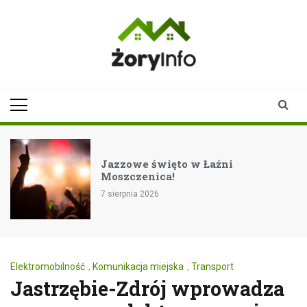
Skip
to
content
zoryinfo.pl
najnowsze
informacje dla
mieszkańców
Żor
Jazzowe święto w Łaźni
Moszczenica!
7 sierpnia 2026
Elektromobilność
,
Komunikacja miejska
,
Transport
Jastrzębie-Zdrój wprowadza