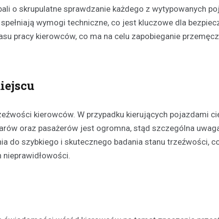
bali o skrupulatne sprawdzanie każdego z wytypowanych po
spełniają wymogi techniczne, co jest kluczowe dla bezpie
zasu pracy kierowców, co ma na celu zapobieganie przemęcz
iejscu
Festyny
trzeźwości kierowców. W przypadku kierujących pojazdami c
Festyn rodzinny w Moszcz
arów oraz pasażerów jest ogromna, stąd szczególna uwaga
emocjonujące zakończeni
ia do szybkiego i skutecznego badania stanu trzeźwości, c
z nagrodami i atrakcjami
 nieprawidłowości.
30 czerwca 2026
W minioną niedzielę mieszkańc
Moszczenicy mieli okazję uczes
niezwykłym wydarzeniu, które 
sezon sportowy w UKS Orzeł M