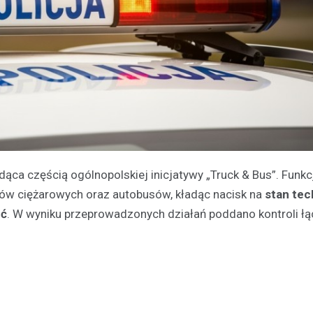
ędąca częścią ogólnopolskiej inicjatywy „Truck & Bus”. Funk
azdów ciężarowych oraz autobusów, kładąc nacisk na
stan tec
ść
. W wyniku przeprowadzonych działań poddano kontroli łą