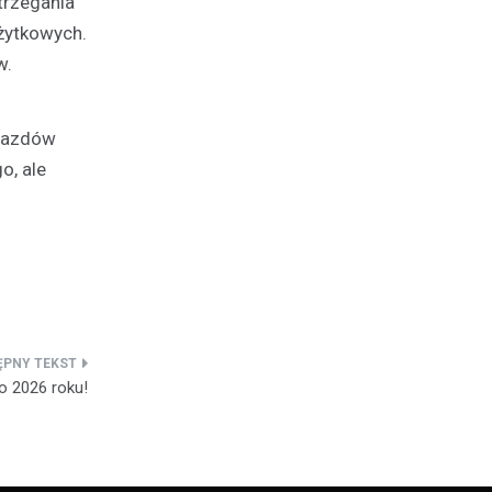
trzegania
użytkowych.
w.
ojazdów
o, ale
o 2026 roku!