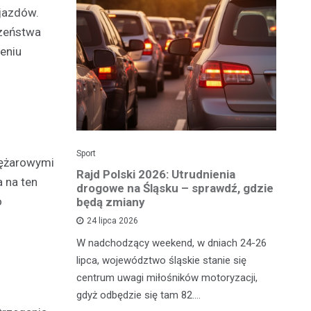
jazdów.
czeństwa
eniu
Sport
Dzi
iężarowymi
enicy:
Rajd Polski 2026: Utrudnienia
Os
 na ten
e sezonu
drogowe na Śląsku – sprawdź, gdzie
p
o
będą zmiany
dz
24 lipca 2026
y
W nadchodzący weekend, w dniach 24-26
Uw
tniczyć w
lipca, województwo śląskie stanie się
po
zakończyło
centrum uwagi miłośników motoryzacji,
po
oszczenica.
gdyż odbędzie się tam 82.…
Mi