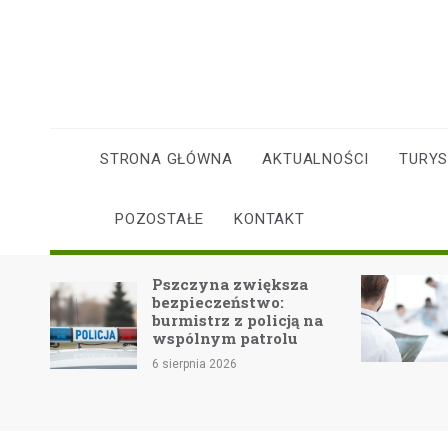
Skip
to
content
STRONA GŁÓWNA
AKTUALNOŚCI
TURY
POZOSTAŁE
KONTAKT
m
Pszczyna zwiększa
bezpieczeństwo:
burmistrz z policją na
ców
wspólnym patrolu
6 sierpnia 2026