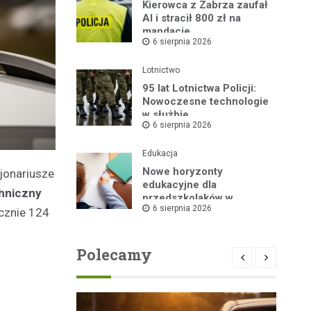
Kierowca z Zabrza zaufał
AI i stracił 800 zł na
mandacie
6 sierpnia 2026
Lotnictwo
95 lat Lotnictwa Policji:
Nowoczesne technologie
w służbie
6 sierpnia 2026
bezpieczeństwa
Edukacja
Nowe horyzonty
cjonariusze
edukacyjne dla
hniczny
przedszkolaków w
6 sierpnia 2026
Publicznym Przedszkolu
cznie 124
nr 2 dzięki „Akademii
Super Przedszkolaka”
Polecamy