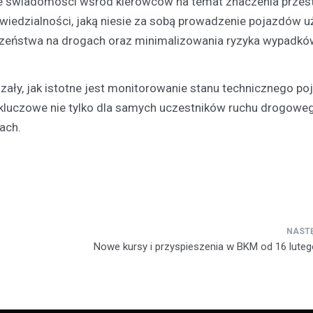
e świadomości wśród kierowców na temat znaczenia przes
Festyn…
owiedzialności, jaką niesie za sobą prowadzenie pojazdów 
eczeństwa na drogach oraz minimalizowania ryzyka wypadkó
ały, jak istotne jest monitorowanie stanu technicznego p
kluczowe nie tylko dla samych uczestników ruchu drogoweg
ach.
Nowe kursy i przyspieszenia w BKM od 16 luteg