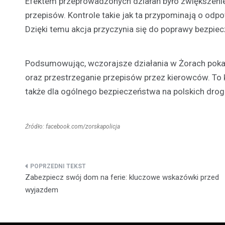
Efektem przeprowadzonych działań było zwiększeni
przepisów. Kontrole takie jak ta przypominają o odp
Dzięki temu akcja przyczynia się do poprawy bezpi
Podsumowując, wczorajsze działania w Żorach pokaz
oraz przestrzeganie przepisów przez kierowców. To 
także dla ogólnego bezpieczeństwa na polskich drog
Źródło: facebook.com/zorskapolicja
Nawigacja
Zabezpiecz swój dom na ferie: kluczowe wskazówki przed
wpisu
wyjazdem