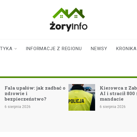
zoryinfo.pl
najnowsze
informacje dla
mieszkańców
STYKA
INFORMACJE Z REGIONU
NEWSY
KRONIKA
Żor
Fala upałów: jak zadbać o
Kierowca z Zabrz
zdrowie i
AI i stracił 800 zł
bezpieczeństwo?
mandacie
6 sierpnia 2026
6 sierpnia 2026