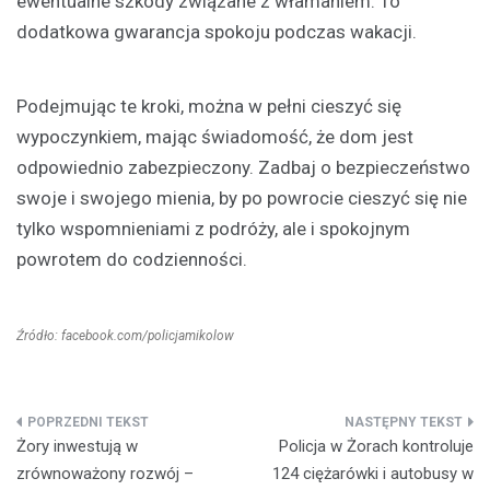
ewentualne szkody związane z włamaniem. To
dodatkowa gwarancja spokoju podczas wakacji.
Podejmując te kroki, można w pełni cieszyć się
wypoczynkiem, mając świadomość, że dom jest
odpowiednio zabezpieczony. Zadbaj o bezpieczeństwo
swoje i swojego mienia, by po powrocie cieszyć się nie
tylko wspomnieniami z podróży, ale i spokojnym
powrotem do codzienności.
Źródło: facebook.com/policjamikolow
Nawigacja
Żory inwestują w
Policja w Żorach kontroluje
wpisu
zrównoważony rozwój –
124 ciężarówki i autobusy w