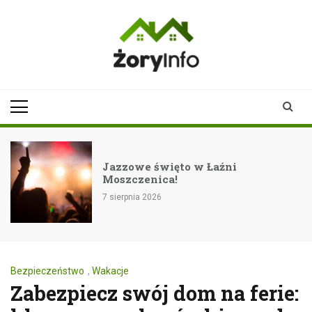
Skip
to
content
zoryinfo.pl
najnowsze
informacje dla
mieszkańców
Żor
Rockowe zakończenie lata n
festiwalu Eiskeller w Pszczy
7 sierpnia 2026
Bezpieczeństwo
,
Wakacje
Zabezpiecz swój dom na ferie: