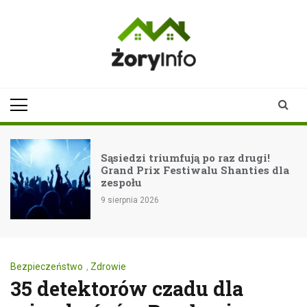
Skip
to
content
zoryinfo.pl
najnowsze
informacje dla
mieszkańców
Żor
Sąsiedzi triumfują po raz drugi!
Grand Prix Festiwalu Shanties dla
zespołu
9 sierpnia 2026
Bezpieczeństwo
,
Zdrowie
35 detektorów czadu dla