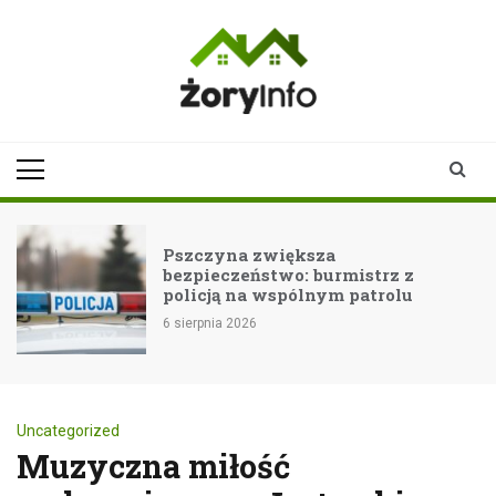
Skip
to
content
zoryinfo.pl
najnowsze
informacje dla
mieszkańców
Żor
Pszczyna zwiększa
bezpieczeństwo: burmistrz z
policją na wspólnym patrolu
6 sierpnia 2026
Uncategorized
Muzyczna miłość