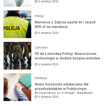
6 sierpnia 2026
Policja
Kierowca z Zabrza zaufał AI i stracił
800 zł na mandacie
6 sierpnia 2026
Lotnictwo
95 lat Lotnictwa Policji: Nowoczesne
technologie w służbie bezpieczeństwa
6 sierpnia 2026
Edukacja
Nowe horyzonty edukacyjne dla
przedszkolaków w Publicznym
Przedszkolu nr 2 dzięki „Akademii
6 sierpnia 2026
Super Przedszkolaka”