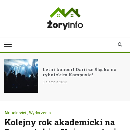
Skip
to
content
zoryinfo.pl
najnowsze
informacje dla
mieszkańców
Żor
Letni koncert Darii ze Śląska na
rybnickim Kampusie!
8 sierpnia 2026
Aktualności
,
Wydarzenia
Kolejny rok akademicki na