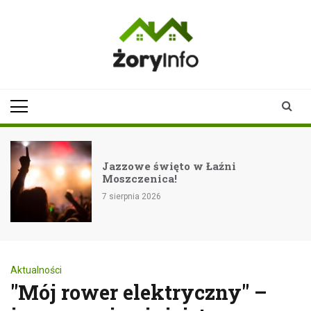
Skip
to
content
zoryinfo.pl
najnowsze
informacje dla
mieszkańców
Żor
Jazzowe święto w Łaźni
Moszczenica!
7 sierpnia 2026
Aktualności
"Mój rower elektryczny" –