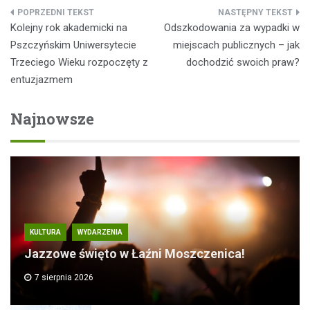
Nawigacja
Kolejny rok akademicki na
Odszkodowania za wypadki w
wpisu
Pszczyńskim Uniwersytecie
miejscach publicznych – jak
Trzeciego Wieku rozpoczęty z
dochodzić swoich praw?
entuzjazmem
Najnowsze
KULTURA
WYDARZENIA
Jazzowe święto w Łaźni Moszczenica!
7 sierpnia 2026