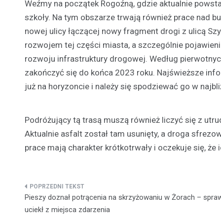
Weźmy na początek Rogoźną, gdzie aktualnie powstaje
szkoły. Na tym obszarze trwają również prace nad b
nowej ulicy łączącej nowy fragment drogi z ulicą S
rozwojem tej części miasta, a szczególnie pojawien
rozwoju infrastruktury drogowej. Według pierwotny
zakończyć się do końca 2023 roku. Najświeższe info
już na horyzoncie i należy się spodziewać go w najbl
Podróżujący tą trasą muszą również liczyć się z utr
Aktualnie asfalt został tam usunięty, a droga sfrez
prace mają charakter krótkotrwały i oczekuje się, że i
Nawigacja
Pieszy doznał potrącenia na skrzyżowaniu w Żorach – spra
wpisu
uciekł z miejsca zdarzenia