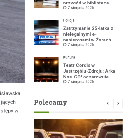
przygód w bibliotece
7 sierpnia 2026
Policja
Zatrzymanie 25-latka z
nielegalnymi e-
papierosami w Żorach
7 sierpnia 2026
Kultura
Teatr Cordis w
Jastrzębiu-Zdroju: Arka
Noe-GO! oczarowuje
7 sierpnia 2026
widownię!
zisławska
Polecamy
ujących
ostępy w