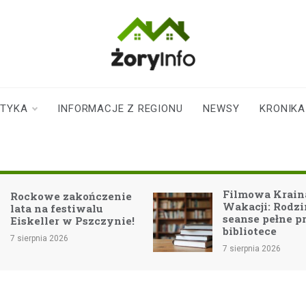
zoryinfo.pl
najnowsze
informacje dla
mieszkańców
STYKA
INFORMACJE Z REGIONU
NEWSY
KRONIKA
Żor
Filmowa Krain
Rockowe zakończenie
Wakacji: Rodz
lata na festiwalu
seanse pełne p
Eiskeller w Pszczynie!
bibliotece
7 sierpnia 2026
7 sierpnia 2026