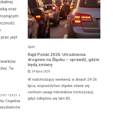
okalnej
ńską oraz
w rosnącym
ieczność
y
prac jest
Sport
Dzi
enicy:
Rajd Polski 2026: Utrudnienia
Os
e sezonu
drogowe na Śląsku – sprawdź, gdzie
p
 Gwarków.
będą zmiany
dz
hni. Te
24 lipca 2026
y
W nadchodzący weekend, w dniach 24-26
Uw
tniczyć w
lipca, województwo śląskie stanie się
po
zakończyło
centrum uwagi miłośników motoryzacji,
po
oszczenica.
gdyż odbędzie się tam 82.…
Mi
ku Cegielnia
mieszkańców