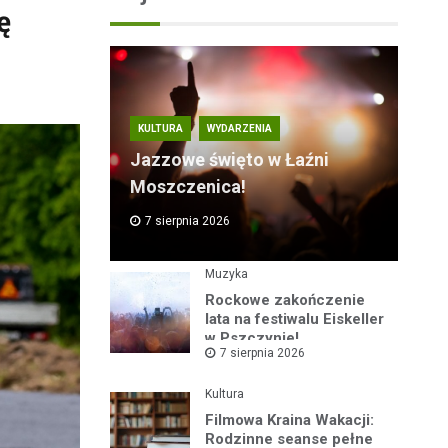
ę
KULTURA
WYDARZENIA
Jazzowe święto w Łaźni
Moszczenica!
7 sierpnia 2026
Muzyka
Rockowe zakończenie
lata na festiwalu Eiskeller
w Pszczynie!
7 sierpnia 2026
Kultura
Filmowa Kraina Wakacji:
Rodzinne seanse pełne