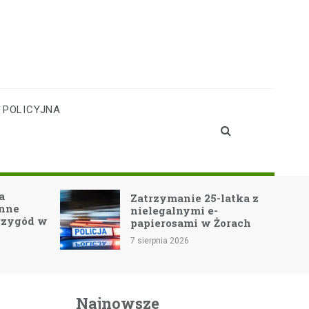
 POLICYJNA
a
Zatrzymanie 25-latka z
inne
nielegalnymi e-
rzygód w
papierosami w Żorach
7 sierpnia 2026
Najnowsze