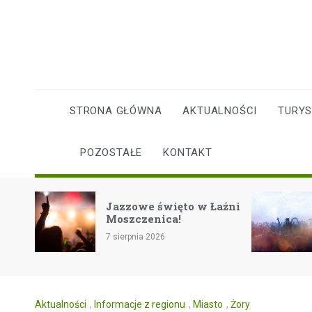
Skip
to
content
STRONA GŁÓWNA
AKTUALNOŚCI
TURY
POZOSTAŁE
KONTAKT
icji:
Jazzowe święto w Łaźni
Moszczenica!
ie
7 sierpnia 2026
Aktualności
,
Informacje z regionu
,
Miasto
,
Żory