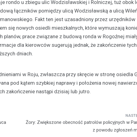
 rondo u zbiegu ulic Wodzisławskiej i Rolniczej, tuż obok l
udową łączników pomiędzy ulicą Wodzisławską a ulicą Wile
zymanowskiego. Fakt ten jest uzasadniony przez urzędnikó
iem się nowych osiedli mieszkalnych, które wymuszają kon
ch planów, prace związane z budową ronda w Rogoźnej miał
rmacje dla kierowców sugerują jednak, że zakończenie tych 
iższych dniach.
Festyny
Festyn rodzinny w Moszcz
emocjonujące zakończeni
udnieniami w Roju, zwłaszcza przy skręcie w stronę osiedla
z nagrodami i atrakcjami
owana pod kątem szybkiej naprawy i położenia nowej nawierzc
30 czerwca 2026
ch zakończenie nastąpi dzisiaj lub jutro.
W minioną niedzielę mieszkańc
Moszczenicy mieli okazję uczes
niezwykłym wydarzeniu, które 
sezon sportowy w UKS Orzeł M
wca
Żory: Zwiększone obecność patrolów policyjnych w Par
Festyn…
z powodu zgłoszeń 