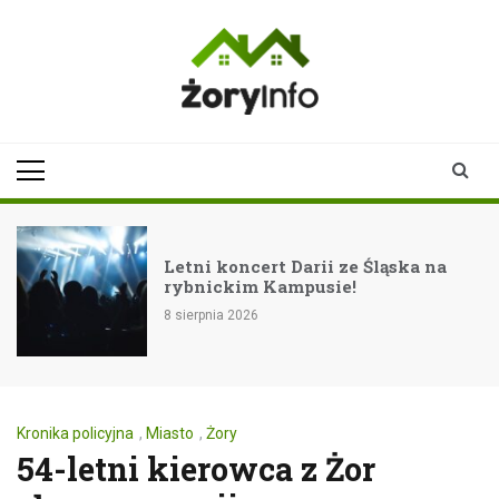
Skip
to
content
zoryinfo.pl
najnowsze
informacje dla
mieszkańców
Żor
Letni koncert Darii ze Śląska na
rybnickim Kampusie!
8 sierpnia 2026
Kronika policyjna
,
Miasto
,
Żory
54-letni kierowca z Żor