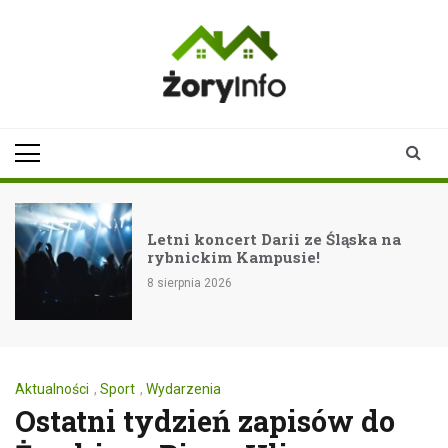
Skip
to
content
zoryinfo.pl
najnowsze
informacje dla
mieszkańców
Żor
Letni koncert Darii ze Śląska na
rybnickim Kampusie!
8 sierpnia 2026
Aktualności
,
Sport
,
Wydarzenia
Ostatni tydzień zapisów do