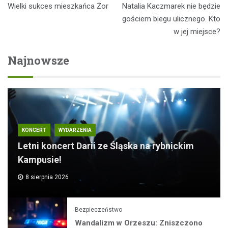
Wielki sukces mieszkańca Żor
Natalia Kaczmarek nie będzie
wpisu
gościem biegu ulicznego. Kto
w jej miejsce?
Najnowsze
KONCERT
WYDARZENIA
Letni koncert Darii ze Śląska na rybnickim
Kampusie!
8 sierpnia 2026
Bezpieczeństwo
Wandalizm w Orzeszu: Zniszczono