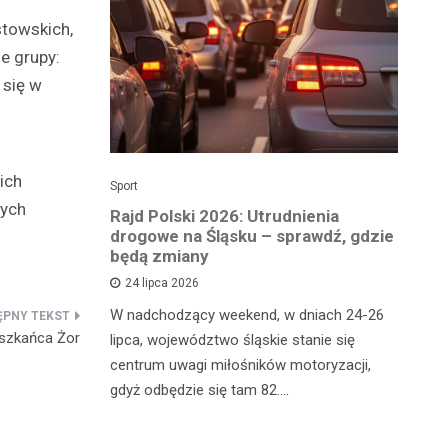
towskich,
e grupy:
 się w
ich
Sport
Dzi
nych
enicy:
Rajd Polski 2026: Utrudnienia
Os
e sezonu
drogowe na Śląsku – sprawdź, gdzie
p
będą zmiany
dz
24 lipca 2026
y
W nadchodzący weekend, w dniach 24-26
Uw
eszkańca Żor
tniczyć w
lipca, województwo śląskie stanie się
po
zakończyło
centrum uwagi miłośników motoryzacji,
po
oszczenica.
gdyż odbędzie się tam 82.…
Mi