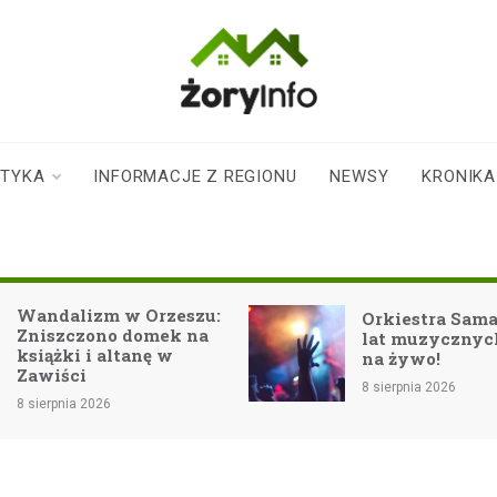
zoryinfo.pl
najnowsze
informacje dla
mieszkańców
STYKA
INFORMACJE Z REGIONU
NEWSY
KRONIKA
Żor
Wandalizm w Orzeszu:
Orkiestra Sama
Zniszczono domek na
lat muzycznyc
książki i altanę w
na żywo!
Zawiści
8 sierpnia 2026
8 sierpnia 2026