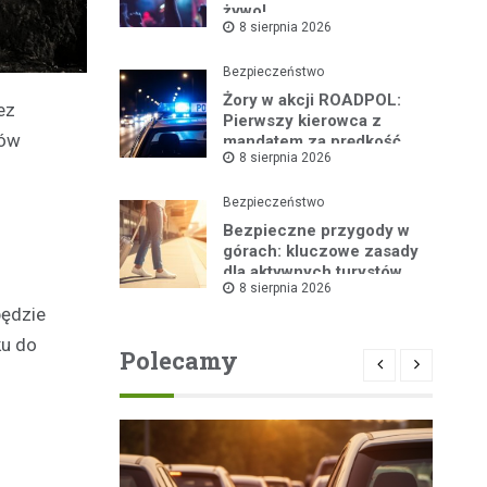
żywo!
8 sierpnia 2026
Bezpieczeństwo
Żory w akcji ROADPOL:
ez
Pierwszy kierowca z
zów
mandatem za prędkość
8 sierpnia 2026
Bezpieczeństwo
Bezpieczne przygody w
górach: kluczowe zasady
dla aktywnych turystów
8 sierpnia 2026
będzie
ku do
Polecamy