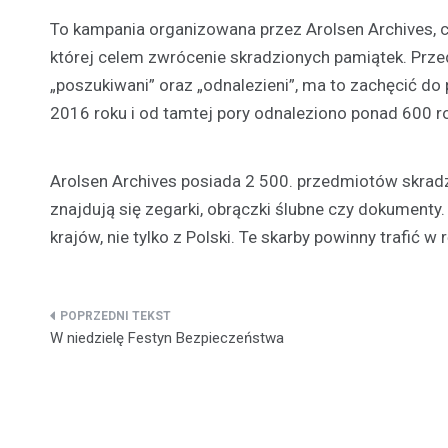
To kampania organizowana przez Arolsen Archives,
której celem zwrócenie skradzionych pamiątek. Przed
„poszukiwani” oraz „odnalezieni”, ma to zachęcić do
2016 roku i od tamtej pory odnaleziono ponad 600 r
Arolsen Archives posiada 2 500. przedmiotów skrad
znajdują się zegarki, obrączki ślubne czy dokument
krajów, nie tylko z Polski. Te skarby powinny trafić w
Nawigacja
W niedzielę Festyn Bezpieczeństwa
wpisu