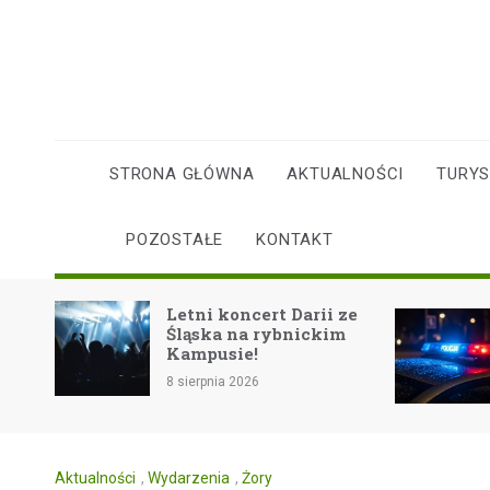
Skip
to
content
STRONA GŁÓWNA
AKTUALNOŚCI
TURY
POZOSTAŁE
KONTAKT
nie
Letni koncert Darii ze
Śląska na rybnickim
ie!
Kampusie!
8 sierpnia 2026
Aktualności
,
Wydarzenia
,
Żory