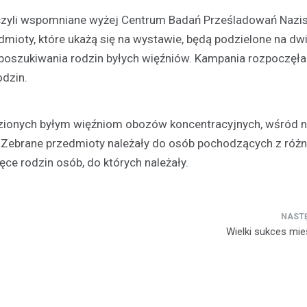
 czyli wspomniane wyżej Centrum Badań Prześladowań Nazis
mioty, które ukażą się na wystawie, będą podzielone na dwi
 poszukiwania rodzin byłych więźniów. Kampania rozpoczęła
odzin.
zionych byłym więźniom obozów koncentracyjnych, wśród n
Festyny
y. Zebrane przedmioty należały do osób pochodzących z róż
Festyn rodzinny w Moszcz
emocjonujące zakończeni
 ręce rodzin osób, do których należały.
z nagrodami i atrakcjami
30 czerwca 2026
W minioną niedzielę mieszkańc
Wielki sukces mi
Moszczenicy mieli okazję uczes
niezwykłym wydarzeniu, które 
sezon sportowy w UKS Orzeł M
Festyn…