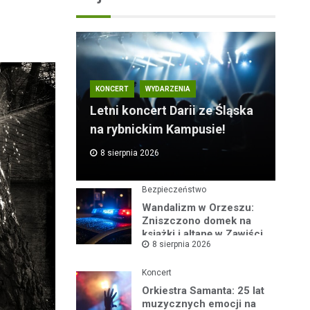
KONCERT
WYDARZENIA
Letni koncert Darii ze Śląska
na rybnickim Kampusie!
8 sierpnia 2026
Bezpieczeństwo
Wandalizm w Orzeszu:
Zniszczono domek na
książki i altanę w Zawiści
8 sierpnia 2026
Koncert
Orkiestra Samanta: 25 lat
muzycznych emocji na