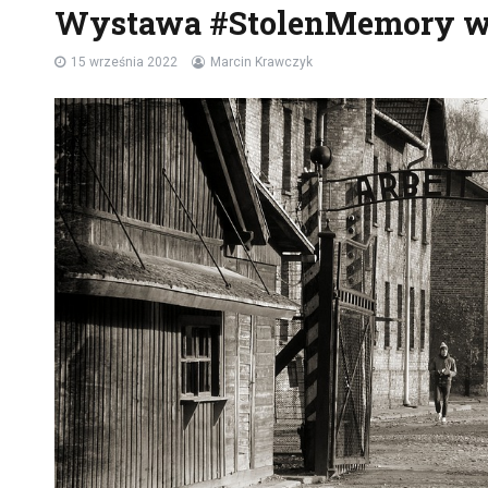
Wystawa #StolenMemory w
15 września 2022
Marcin Krawczyk