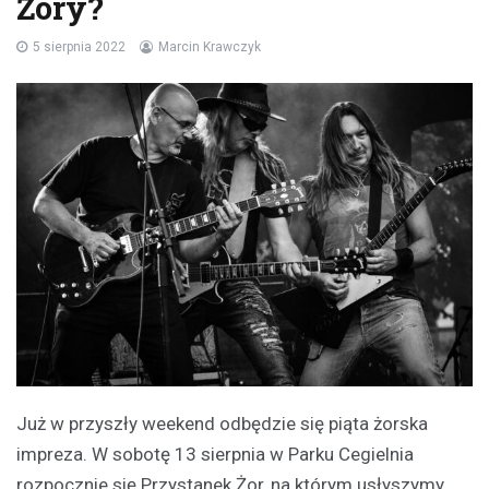
Żory?
5 sierpnia 2022
Marcin Krawczyk
Już w przyszły weekend odbędzie się piąta żorska
impreza. W sobotę 13 sierpnia w Parku Cegielnia
rozpocznie się Przystanek Żor, na którym usłyszymy