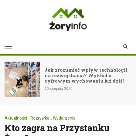
Skip
to
content
zoryinfo.pl
najnowsze
informacje dla
mieszkańców
Żor
Jak zrozumieć wpływ technologii
na rozwój dzieci? Wykład o
ć
cyfrowym wychowaniu już dziś!
10 sierpnia 2026
Aktualności
,
Rozrywka
,
Wydarzenia
Kto zagra na Przystanku