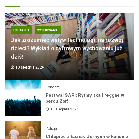
EDUKACJA
WYCHOWANIE
Jak zrozumieć wpływ technologii na rozwój
dzieci? Wykład o cyfrowym wychowaniu już
dziś!
10 sierpnia 2026
Koncert
Festiwal SARI: Rytmy ska i reggae w
sercu Żor!
10 sierpnia 2026
Policja
Chłopiec z Łazisk Górnych w końcu z