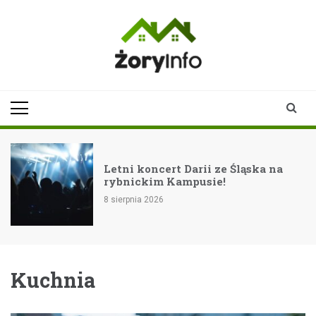
Skip
to
content
zoryinfo.pl
najnowsze
informacje dla
mieszkańców
Żor
Letni koncert Darii ze Śląska na
rybnickim Kampusie!
8 sierpnia 2026
Kuchnia