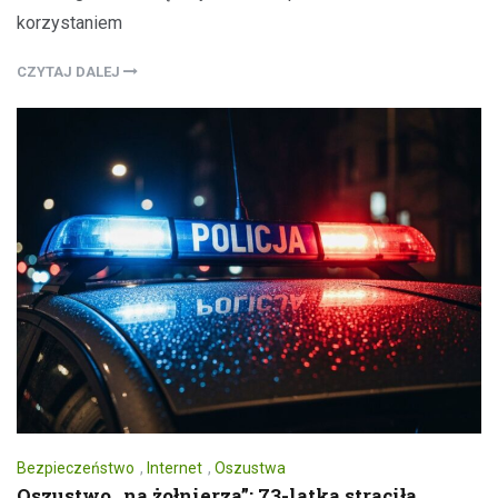
korzystaniem
CZYTAJ DALEJ
Bezpieczeństwo
,
Internet
,
Oszustwa
Oszustwo „na żołnierza”: 73-latka straciła