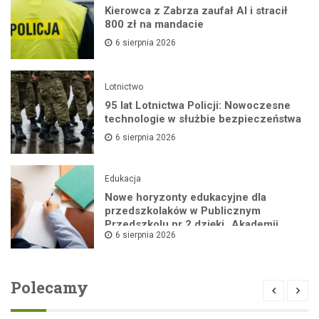
Kierowca z Zabrza zaufał AI i stracił
800 zł na mandacie
6 sierpnia 2026
Lotnictwo
95 lat Lotnictwa Policji: Nowoczesne
technologie w służbie bezpieczeństwa
6 sierpnia 2026
Edukacja
Nowe horyzonty edukacyjne dla
przedszkolaków w Publicznym
Przedszkolu nr 2 dzięki „Akademii
6 sierpnia 2026
Super Przedszkolaka”
Polecamy