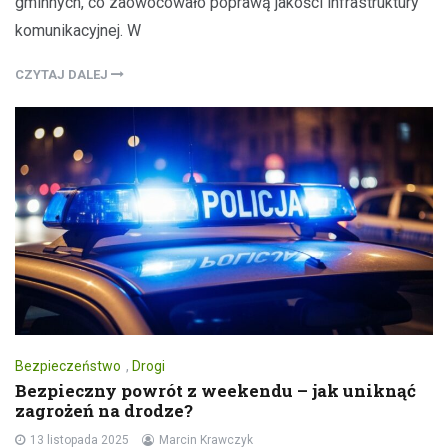
gminnych, co zaowocowało poprawą jakości infrastruktury
komunikacyjnej. W
CZYTAJ DALEJ
Bezpieczeństwo
,
Drogi
Bezpieczny powrót z weekendu – jak uniknąć
zagrożeń na drodze?
13 listopada 2025
Marcin Krawczyk