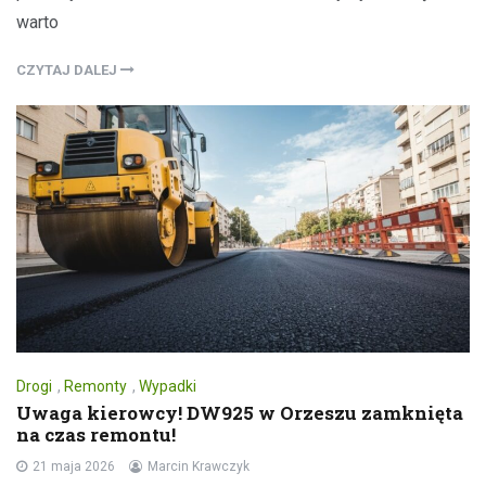
warto
CZYTAJ DALEJ
Drogi
,
Remonty
,
Wypadki
Uwaga kierowcy! DW925 w Orzeszu zamknięta
na czas remontu!
21 maja 2026
Marcin Krawczyk