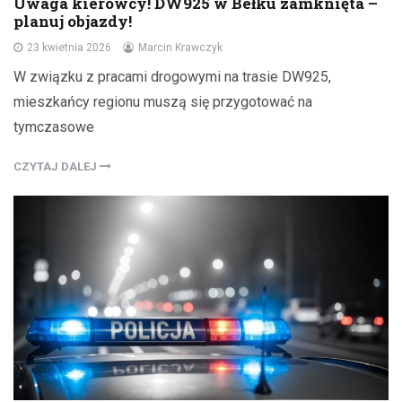
Uwaga kierowcy! DW925 w Bełku zamknięta –
planuj objazdy!
23 kwietnia 2026
Marcin Krawczyk
W związku z pracami drogowymi na trasie DW925,
mieszkańcy regionu muszą się przygotować na
tymczasowe
CZYTAJ DALEJ