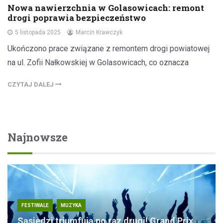
Nowa nawierzchnia w Golasowicach: remont
drogi poprawia bezpieczeństwo
5 listopada 2025
Marcin Krawczyk
Ukończono prace związane z remontem drogi powiatowej
na ul. Zofii Nałkowskiej w Golasowicach, co oznacza
CZYTAJ DALEJ
Najnowsze
FESTIWALE
MUZYKA
Sąsiedzi triumfują po raz drugi! Grand Prix