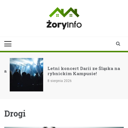
Skip
to
content
zoryinfo.pl
najnowsze
informacje dla
mieszkańców
Żor
Letni koncert Darii ze Śląska na
a
rybnickim Kampusie!
8 sierpnia 2026
Drogi