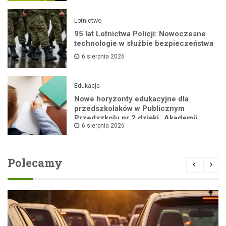
Lotnictwo
95 lat Lotnictwa Policji: Nowoczesne
technologie w służbie bezpieczeństwa
6 sierpnia 2026
Edukacja
Nowe horyzonty edukacyjne dla
przedszkolaków w Publicznym
Przedszkolu nr 2 dzięki „Akademii
6 sierpnia 2026
Super Przedszkolaka”
Polecamy