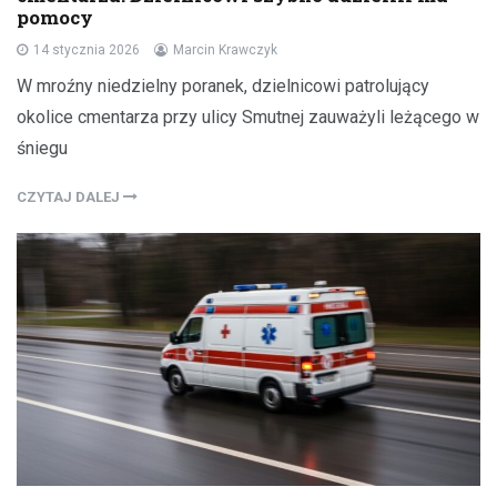
pomocy
14 stycznia 2026
Marcin Krawczyk
W mroźny niedzielny poranek, dzielnicowi patrolujący
okolice cmentarza przy ulicy Smutnej zauważyli leżącego w
śniegu
CZYTAJ DALEJ