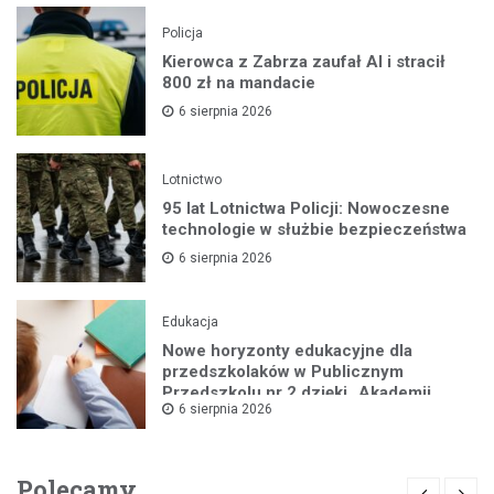
Policja
Kierowca z Zabrza zaufał AI i stracił
800 zł na mandacie
6 sierpnia 2026
Lotnictwo
95 lat Lotnictwa Policji: Nowoczesne
technologie w służbie bezpieczeństwa
6 sierpnia 2026
Edukacja
Nowe horyzonty edukacyjne dla
przedszkolaków w Publicznym
Przedszkolu nr 2 dzięki „Akademii
6 sierpnia 2026
Super Przedszkolaka”
Polecamy