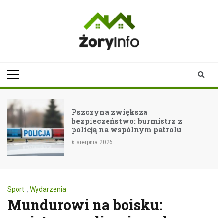
Skip
to
content
zoryinfo.pl
najnowsze
informacje dla
mieszkańców
Żor
Pszczyna zwiększa
bezpieczeństwo: burmistrz z
policją na wspólnym patrolu
6 sierpnia 2026
Sport
,
Wydarzenia
Mundurowi na boisku: