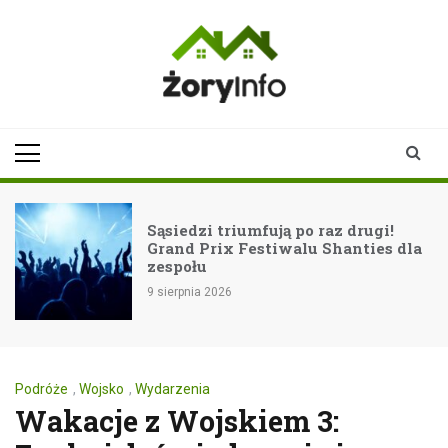
Skip
to
content
zoryinfo.pl
najnowsze
informacje dla
mieszkańców
Żor
Sąsiedzi triumfują po raz drugi!
Grand Prix Festiwalu Shanties dla
zespołu
9 sierpnia 2026
Podróże
,
Wojsko
,
Wydarzenia
Wakacje z Wojskiem 3: