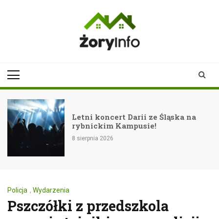
Skip
to
content
zoryinfo.pl
najnowsze
informacje dla
mieszkańców
Żor
Letni koncert Darii ze Śląska na
rybnickim Kampusie!
8 sierpnia 2026
Policja
,
Wydarzenia
Pszczółki z przedszkola