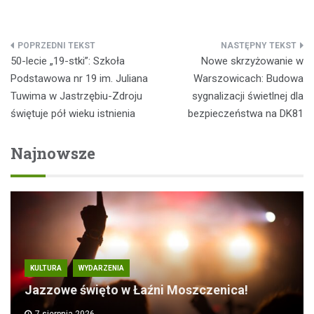
Nawigacja
50-lecie „19-stki”: Szkoła
Nowe skrzyżowanie w
wpisu
Podstawowa nr 19 im. Juliana
Warszowicach: Budowa
Tuwima w Jastrzębiu-Zdroju
sygnalizacji świetlnej dla
świętuje pół wieku istnienia
bezpieczeństwa na DK81
Najnowsze
KULTURA
WYDARZENIA
Jazzowe święto w Łaźni Moszczenica!