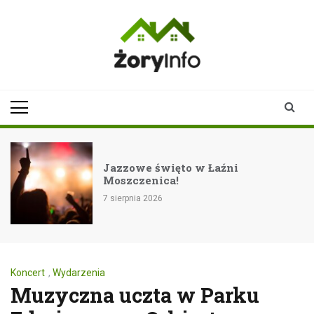
Skip
to
content
zoryinfo.pl
najnowsze
informacje dla
mieszkańców
Żor
Jazzowe święto w Łaźni
Moszczenica!
7 sierpnia 2026
Koncert
,
Wydarzenia
Muzyczna uczta w Parku