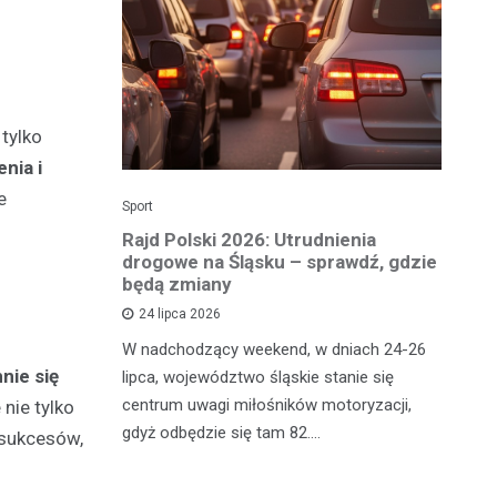
tylko
nia i
e
Sport
Dzi
enicy:
Rajd Polski 2026: Utrudnienia
Os
e sezonu
drogowe na Śląsku – sprawdź, gdzie
p
będą zmiany
dz
24 lipca 2026
y
W nadchodzący weekend, w dniach 24-26
Uw
nie się
tniczyć w
lipca, województwo śląskie stanie się
po
zakończyło
centrum uwagi miłośników motoryzacji,
po
 nie tylko
oszczenica.
gdyż odbędzie się tam 82.…
Mi
 sukcesów,