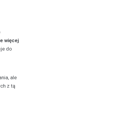
e
e więcej
uje do
nia, ale
ch z tą