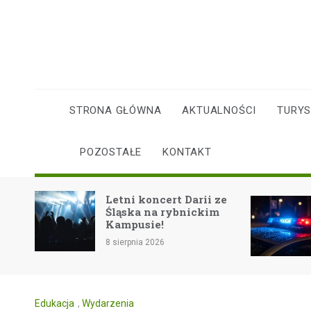
Skip
to
content
STRONA GŁÓWNA
AKTUALNOŚCI
TURY
POZOSTAŁE
KONTAKT
Wandalizm w O
Letni koncert Darii ze
Zniszczono do
Śląska na rybnickim
książki i altan
Kampusie!
Zawiści
8 sierpnia 2026
8 sierpnia 2026
Edukacja
,
Wydarzenia