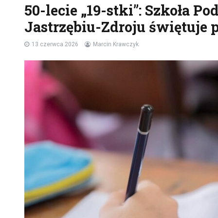
50-lecie „19-stki”: Szkoła 
Jastrzębiu-Zdroju świętuje 
13 czerwca 2026
Marcin Krawczyk