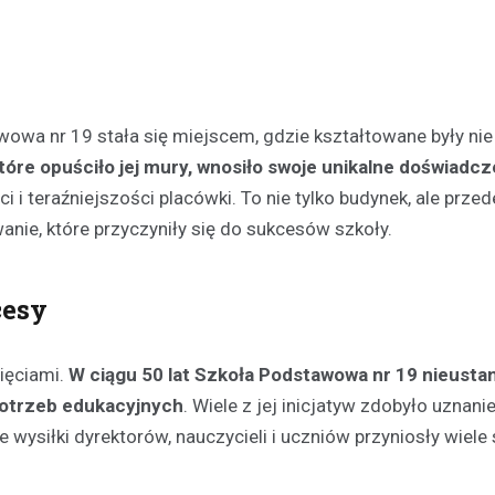
wowa nr 19 stała się miejscem, gdzie kształtowane były nie 
tóre opuściło jej mury, wnosiło swoje unikalne doświadcze
 i teraźniejszości placówki. To nie tylko budynek, ale przed
Festyny
anie, które przyczyniły się do sukcesów szkoły.
Festyn rodzinny w Moszcz
emocjonujące zakończeni
z nagrodami i atrakcjami
cesy
30 czerwca 2026
W minioną niedzielę mieszkańc
ięciami.
W ciągu 50 lat Szkoła Podstawowa nr 19 nieustan
Moszczenicy mieli okazję uczes
niezwykłym wydarzeniu, które 
 potrzeb edukacyjnych
. Wiele z jej inicjatyw zdobyło uznanie
sezon sportowy w UKS Orzeł M
 wysiłki dyrektorów, nauczycieli i uczniów przyniosły wiele
Festyn…