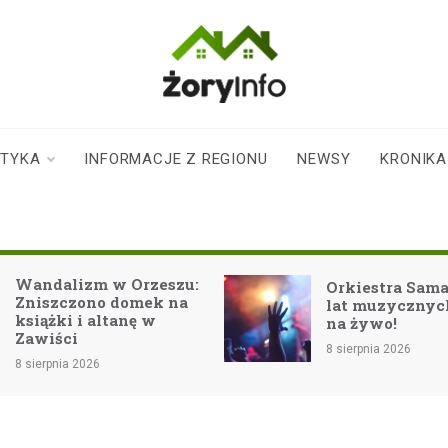
zoryinfo.pl
najnowsze
informacje dla
mieszkańców
STYKA
INFORMACJE Z REGIONU
NEWSY
KRONIKA
Żor
rzeszu:
Orkiestra Samanta: 25
mek na
lat muzycznych emocji
ę w
na żywo!
8 sierpnia 2026