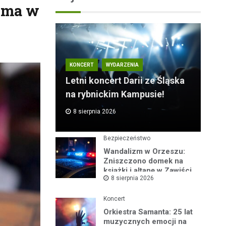
wima w
KONCERT
WYDARZENIA
Letni koncert Darii ze Śląska
na rybnickim Kampusie!
8 sierpnia 2026
Bezpieczeństwo
Wandalizm w Orzeszu:
Zniszczono domek na
książki i altanę w Zawiści
8 sierpnia 2026
Koncert
Orkiestra Samanta: 25 lat
muzycznych emocji na