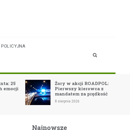
 POLICYJNA
Bezpieczn
Żory w akcji ROADPOL:
górach: k
Pierwszy kierowca z
zasady dl
mandatem za prędkość
turystów
8 sierpnia 2026
8 sierpnia 2026
Najnowsze