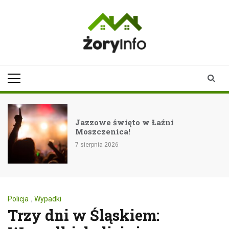
Skip
to
content
zoryinfo.pl
najnowsze
informacje dla
mieszkańców
Żor
Jazzowe święto w Łaźni
Moszczenica!
7 sierpnia 2026
Policja
,
Wypadki
Trzy dni w Śląskiem: