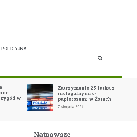
 POLICYJNA
Teat
Zatrzymanie 25-latka z
Jast
nielegalnymi e-
Noe-
papierosami w Żorach
wido
7 sierpnia 2026
7 sierp
Najnowsze