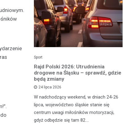
łudniowym.
łośników
ydarzenie
ras
Sport
Dzi
enicy:
Rajd Polski 2026: Utrudnienia
Os
e sezonu
drogowe na Śląsku – sprawdź, gdzie
p
będą zmiany
dz
24 lipca 2026
y
W nadchodzący weekend, w dniach 24-26
Uw
tniczyć w
lipca, województwo śląskie stanie się
po
!”.
zakończyło
centrum uwagi miłośników motoryzacji,
po
 do
oszczenica.
gdyż odbędzie się tam 82.…
Mi