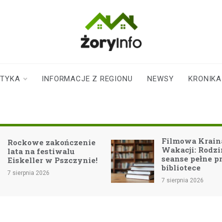
zoryinfo.pl
najnowsze
informacje dla
mieszkańców
STYKA
INFORMACJE Z REGIONU
NEWSY
KRONIKA
Żor
Filmowa Kraina
zakończenie
Wakacji: Rodzinne
estiwalu
seanse pełne przygód w
 w Pszczynie!
bibliotece
26
7 sierpnia 2026