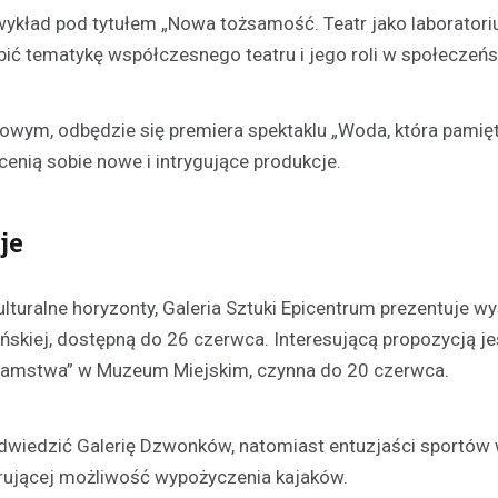
ykład pod tytułem „Nowa tożsamość. Teatr jako laborator
bić tematykę współczesnego teatru i jego roli w społeczeńs
owym, odbędzie się premiera spektaklu „Woda, która pamięt
cenią sobie nowe i intrygujące produkcje.
je
turalne horyzonty, Galeria Sztuki Epicentrum prezentuje w
skiej, dostępną do 26 czerwca. Interesującą propozycją je
łamstwa” w Muzeum Miejskim, czynna do 20 czerwca.
dwiedzić Galerię Dzwonków, natomiast entuzjaści sportów
erującej możliwość wypożyczenia kajaków.