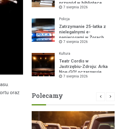
przygód w bibliotece
7 sierpnia 2026
Policja
Zatrzymanie 25-latka z
nielegalnymi e-
papierosami w Żorach
7 sierpnia 2026
Kultura
Teatr Cordis w
Jastrzębiu-Zdroju: Arka
Noe-GO! oczarowuje
7 sierpnia 2026
widownię!
asu.
ortu oraz
Polecamy