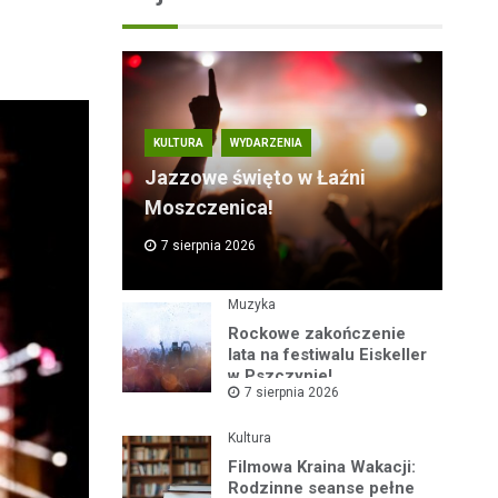
KULTURA
WYDARZENIA
Jazzowe święto w Łaźni
Moszczenica!
7 sierpnia 2026
Muzyka
Rockowe zakończenie
lata na festiwalu Eiskeller
w Pszczynie!
7 sierpnia 2026
Kultura
Filmowa Kraina Wakacji:
Rodzinne seanse pełne