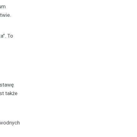
ium
twie.
a”. To
ystawę
st także
 wodnych