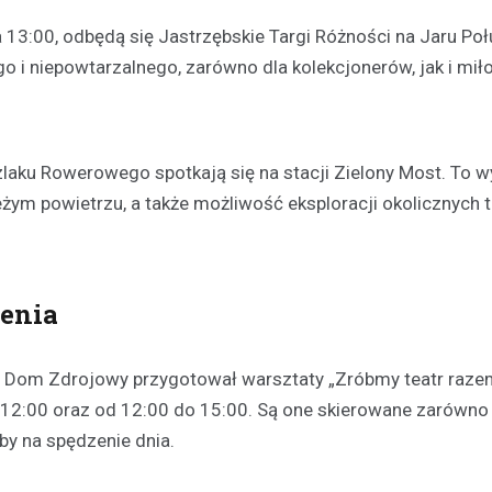
 13:00, odbędą się Jastrzębskie Targi Różności na Jaru Po
o i niepowtarzalnego, zarówno dla kolekcjonerów, jak i mi
laku Rowerowego spotkają się na stacji Zielony Most. To w
eżym powietrzu, a także możliwość eksploracji okolicznych t
Festyny
Festyn rodzinny w Moszcz
emocjonujące zakończeni
z nagrodami i atrakcjami
zenia
30 czerwca 2026
W minioną niedzielę mieszkańc
Moszczenicy mieli okazję uczes
ru, Dom Zdrojowy przygotował warsztaty „Zróbmy teatr razem
niezwykłym wydarzeniu, które 
 12:00 oraz od 12:00 do 15:00. Są one skierowane zarówno
sezon sportowy w UKS Orzeł M
by na spędzenie dnia.
Festyn…