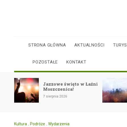
Skip
to
content
STRONA GŁÓWNA
AKTUALNOŚCI
TURY
POZOSTAŁE
KONTAKT
Rockowe 
Jazzowe święto w Łaźni
lata na f
Moszczenica!
Eiskeller
7 sierpnia 2026
7 sierpnia 20
Kultura
,
Podróże
,
Wydarzenia