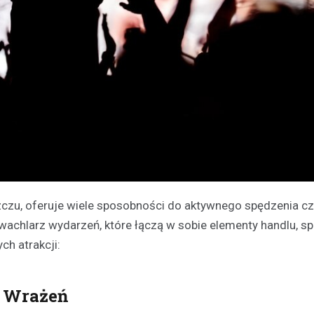
zczu, oferuje wiele sposobności do aktywnego spędzenia cz
achlarz wydarzeń, które łączą w sobie elementy handlu, sp
ch atrakcji:
a Wrażeń