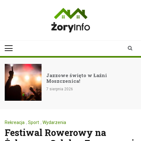
Skip
to
content
zoryinfo.pl
najnowsze
informacje dla
mieszkańców
Żor
Jazzowe święto w Łaźni
Moszczenica!
7 sierpnia 2026
Rekreacja
,
Sport
,
Wydarzenia
Festiwal Rowerowy na