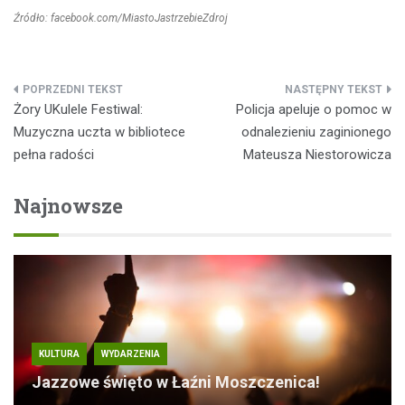
Źródło: facebook.com/MiastoJastrzebieZdroj
Nawigacja
Żory UKulele Festiwal:
Policja apeluje o pomoc w
wpisu
Muzyczna uczta w bibliotece
odnalezieniu zaginionego
pełna radości
Mateusza Niestorowicza
Najnowsze
KULTURA
WYDARZENIA
Jazzowe święto w Łaźni Moszczenica!