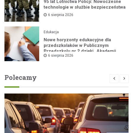
95 lat Lotnictwa Policji: Nowoczesne
technologie w służbie bezpieczeństwa
6 sierpnia 2026
Edukacja
Nowe horyzonty edukacyjne dla
przedszkolaków w Publicznym
Przedszkolu nr 2 dzięki „Akademii
6 sierpnia 2026
Super Przedszkolaka”
Polecamy