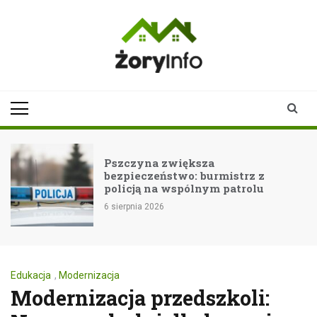
Skip
to
content
zoryinfo.pl
najnowsze
informacje dla
mieszkańców
Żor
Pszczyna zwiększa
bezpieczeństwo: burmistrz z
policją na wspólnym patrolu
6 sierpnia 2026
Edukacja
,
Modernizacja
Modernizacja przedszkoli: