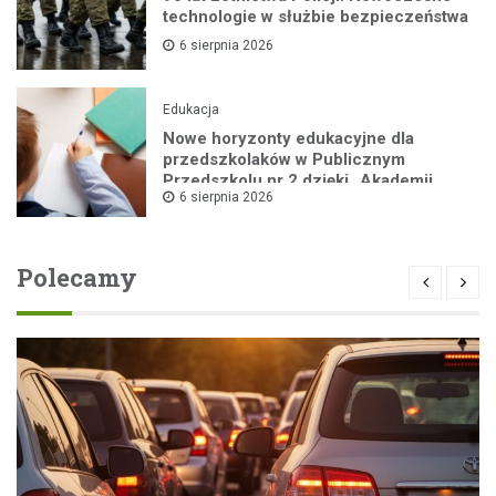
technologie w służbie bezpieczeństwa
6 sierpnia 2026
Edukacja
Nowe horyzonty edukacyjne dla
przedszkolaków w Publicznym
Przedszkolu nr 2 dzięki „Akademii
6 sierpnia 2026
Super Przedszkolaka”
Polecamy