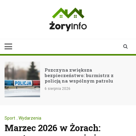
Skip
to
content
zoryinfo.pl
najnowsze
informacje dla
mieszkańców
Żor
Pszczyna zwiększa
bezpieczeństwo: burmistrz z
policją na wspólnym patrolu
6 sierpnia 2026
Sport
,
Wydarzenia
Marzec 2026 w Żorach: