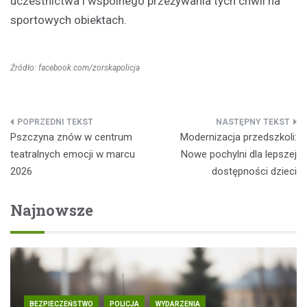
uczestnictwa i wspólnego przeżywania tych chwil na
sportowych obiektach.
Źródło: facebook.com/zorskapolicja
Nawigacja
Pszczyna znów w centrum
Modernizacja przedszkoli:
wpisu
teatralnych emocji w marcu
Nowe pochylni dla lepszej
2026
dostępności dzieci
Najnowsze
BEZPIECZEŃSTWO
POLICJA
WYDARZENIA