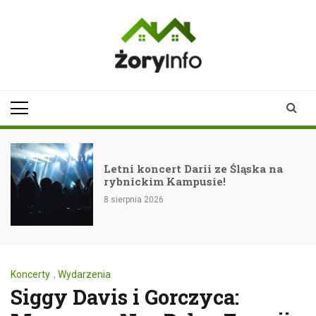
Skip
to
content
zoryinfo.pl
najnowsze
informacje dla
mieszkańców
Żor
Letni koncert Darii ze Śląska na
rybnickim Kampusie!
8 sierpnia 2026
Koncerty
,
Wydarzenia
Siggy Davis i Gorczyca: