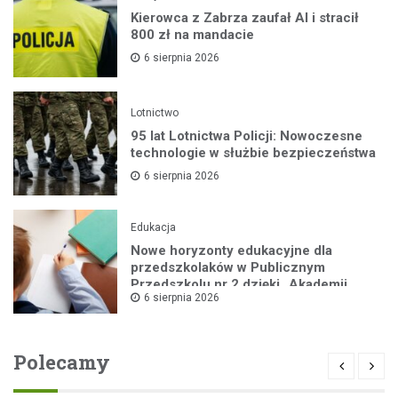
Kierowca z Zabrza zaufał AI i stracił
800 zł na mandacie
6 sierpnia 2026
Lotnictwo
95 lat Lotnictwa Policji: Nowoczesne
technologie w służbie bezpieczeństwa
6 sierpnia 2026
Edukacja
Nowe horyzonty edukacyjne dla
przedszkolaków w Publicznym
Przedszkolu nr 2 dzięki „Akademii
6 sierpnia 2026
Super Przedszkolaka”
Polecamy