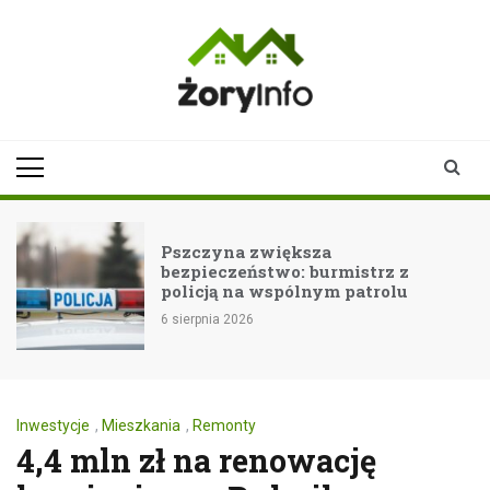
Skip
to
content
zoryinfo.pl
najnowsze
informacje dla
mieszkańców
Żor
Pszczyna zwiększa
bezpieczeństwo: burmistrz z
policją na wspólnym patrolu
6 sierpnia 2026
Inwestycje
,
Mieszkania
,
Remonty
4,4 mln zł na renowację